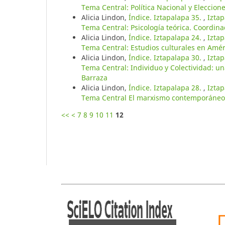
Tema Central: Política Nacional y Eleccion
Alicia Lindon,
Índice. Iztapalapa 35.
,
Iztap
Tema Central: Psicología teórica. Coordin
Alicia Lindon,
Índice. Iztapalapa 24.
,
Iztap
Tema Central: Estudios culturales en Amér
Alicia Lindon,
Índice. Iztapalapa 30.
,
Iztap
Tema Central: Individuo y Colectividad: u
Barraza
Alicia Lindon,
Índice. Iztapalapa 28.
,
Iztap
Tema Central El marxismo contemporáneo. 
<<
<
7
8
9
10
11
12