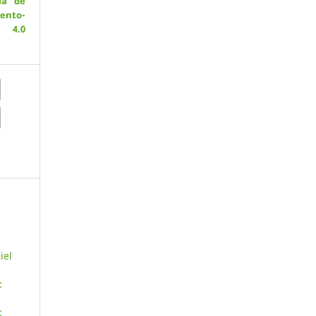
ia de
ento-
 4.0
iel
:
: