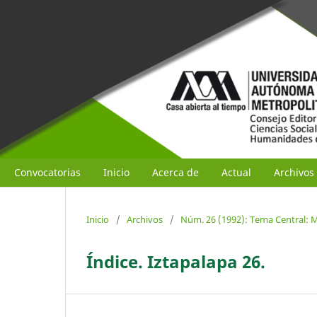
Convocatorias
Inicio
Acerca de
Actual
Archivos
Inicio
/
Archivos
/
Núm. 26 (1992): Tema Central: M
Índice. Iztapalapa 26.