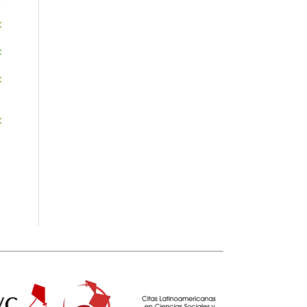
:
:
:
: