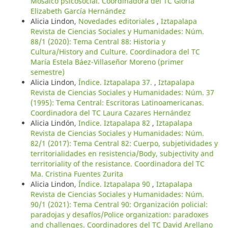
Mosaico psicosocial. Coordinadora del TC Gloria
Elizabeth García Hernández
Alicia Lindon,
Novedades editoriales
,
Iztapalapa
Revista de Ciencias Sociales y Humanidades: Núm.
88/1 (2020): Tema Central 88: Historia y
Cultura/History and Culture. Coordinadora del TC
María Estela Báez-Villaseñor Moreno (primer
semestre)
Alicia Lindon,
Índice. Iztapalapa 37.
,
Iztapalapa
Revista de Ciencias Sociales y Humanidades: Núm. 37
(1995): Tema Central: Escritoras Latinoamericanas.
Coordinadora del TC Laura Cazares Hernández
Alicia Lindón,
Indice. Iztapalapa 82
,
Iztapalapa
Revista de Ciencias Sociales y Humanidades: Núm.
82/1 (2017): Tema Central 82: Cuerpo, subjetividades y
territorialidades en resistencia/Body, subjectivity and
territoriality of the resistance. Coordinadora del TC
Ma. Cristina Fuentes Zurita
Alicia Lindon,
Índice. Iztapalapa 90
,
Iztapalapa
Revista de Ciencias Sociales y Humanidades: Núm.
90/1 (2021): Tema Central 90: Organización policial:
paradojas y desafíos/Police organization: paradoxes
and challenges. Coordinadores del TC David Arellano