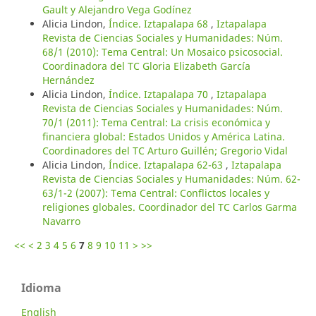
Gault y Alejandro Vega Godínez
Alicia Lindon,
Índice. Iztapalapa 68
,
Iztapalapa
Revista de Ciencias Sociales y Humanidades: Núm.
68/1 (2010): Tema Central: Un Mosaico psicosocial.
Coordinadora del TC Gloria Elizabeth García
Hernández
Alicia Lindon,
Índice. Iztapalapa 70
,
Iztapalapa
Revista de Ciencias Sociales y Humanidades: Núm.
70/1 (2011): Tema Central: La crisis económica y
financiera global: Estados Unidos y América Latina.
Coordinadores del TC Arturo Guillén; Gregorio Vidal
Alicia Lindon,
Índice. Iztapalapa 62-63
,
Iztapalapa
Revista de Ciencias Sociales y Humanidades: Núm. 62-
63/1-2 (2007): Tema Central: Conflictos locales y
religiones globales. Coordinador del TC Carlos Garma
Navarro
<<
<
2
3
4
5
6
7
8
9
10
11
>
>>
Idioma
English