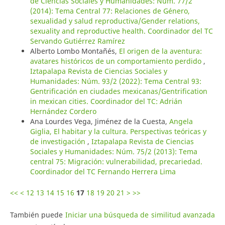
de Ciencias Sociales y Humanidades: Núm. 77/2
(2014): Tema Central 77: Relaciones de Género,
sexualidad y salud reproductiva/Gender relations,
sexuality and reproductive health. Coordinador del TC
Servando Gutiérrez Ramírez
Alberto Lombo Montañés,
El origen de la aventura:
avatares históricos de un comportamiento perdido
,
Iztapalapa Revista de Ciencias Sociales y
Humanidades: Núm. 93/2 (2022): Tema Central 93:
Gentrificación en ciudades mexicanas/Gentrification
in mexican cities. Coordinador del TC: Adrián
Hernández Cordero
Ana Lourdes Vega, Jiménez de la Cuesta,
Angela
Giglia, El habitar y la cultura. Perspectivas teóricas y
de investigación
,
Iztapalapa Revista de Ciencias
Sociales y Humanidades: Núm. 75/2 (2013): Tema
central 75: Migración: vulnerabilidad, precariedad.
Coordinador del TC Fernando Herrera Lima
<<
<
12
13
14
15
16
17
18
19
20
21
>
>>
También puede
Iniciar una búsqueda de similitud avanzada