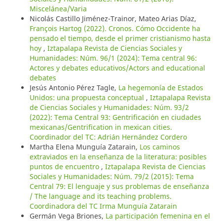
Miscelánea/Varia
Nicolás Castillo Jiménez-Trainor, Mateo Arias Díaz,
François Hartog (2022). Cronos. Cómo Occidente ha
pensado el tiempo, desde el primer cristianismo hasta
hoy
,
Iztapalapa Revista de Ciencias Sociales y
Humanidades: Núm. 96/1 (2024): Tema central 96:
Actores y debates educativos/Actors and educational
debates
Jesús Antonio Pérez Tagle,
La hegemonía de Estados
Unidos: una propuesta conceptual
,
Iztapalapa Revista
de Ciencias Sociales y Humanidades: Núm. 93/2
(2022): Tema Central 93: Gentrificación en ciudades
mexicanas/Gentrification in mexican cities.
Coordinador del TC: Adrián Hernández Cordero
Martha Elena Munguía Zatarain,
Los caminos
extraviados en la enseñanza de la literatura: posibles
puntos de encuentro
,
Iztapalapa Revista de Ciencias
Sociales y Humanidades: Núm. 79/2 (2015): Tema
Central 79: El lenguaje y sus problemas de enseñanza
/ The language and its teaching problems.
Coordinadora del TC Irma Munguía Zatarain
Germán Vega Briones,
La participación femenina en el