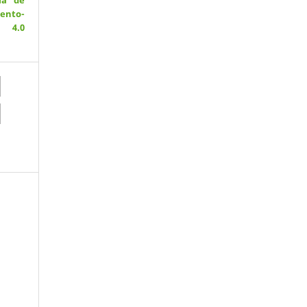
ia de
ento-
 4.0