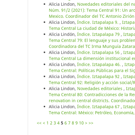
Alicia Lindon,
Novedades editoriales del 
Núm. 91/2 (2021): Tema Central 91: Un arc
Mexico. Coordinador del TC Antonio Zirión
Alicia Lindon,
Índice. Iztapalapa 9.
,
Iztapa
Tema Central La ciudad de México: Historia
Alicia Lindón,
Índice. Iztapalapa 79
,
Iztap
Tema Central 79: El lenguaje y sus probl
Coordinadora del TC Irma Munguía Zatara
Alicia Lindon,
Índice. Iztapalapa 56
,
Iztap
Tema Central La dimensión institucional e
Alicia Lindon,
Índice. Iztapalapa 46.
,
Iztap
Tema Central: Políticas Públicas para el Si
Alicia Lindon,
Índice. Iztapalapa 92
,
Iztap
Tema Central 92: Religión y acción social/
Alicia Lindon,
Novedades editoriales
,
Izta
Tema Central 80: Contradicciones de la R
renovation in central districts. Coordinado
Alicia Lindon,
Índice. Iztapalapa 67
,
Iztap
Tema Central: México: Petróleo, Economía,
<<
<
1
2
3
4
5
6
7
8
9
10
>
>>