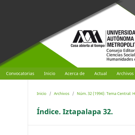
Convocatorias
Inicio
Acerca de
Actual
Archivos
Inicio
/
Archivos
/
Núm. 32 (1994): Tema Central: Hi
Índice. Iztapalapa 32.