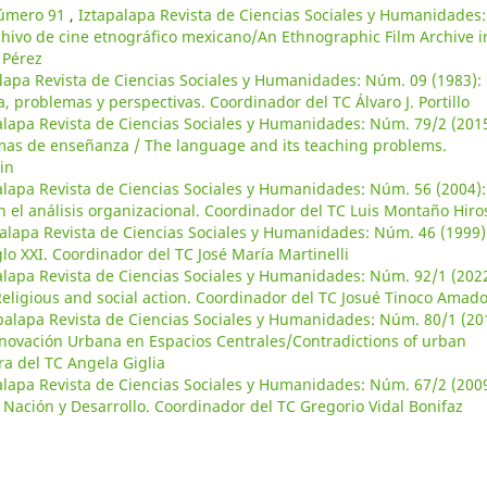
número 91
,
Iztapalapa Revista de Ciencias Sociales y Humanidades:
hivo de cine etnográfico mexicano/An Ethnographic Film Archive i
 Pérez
lapa Revista de Ciencias Sociales y Humanidades: Núm. 09 (1983):
, problemas y perspectivas. Coordinador del TC Álvaro J. Portillo
alapa Revista de Ciencias Sociales y Humanidades: Núm. 79/2 (2015
emas de enseñanza / The language and its teaching problems.
in
alapa Revista de Ciencias Sociales y Humanidades: Núm. 56 (2004):
n el análisis organizacional. Coordinador del TC Luis Montaño Hiro
alapa Revista de Ciencias Sociales y Humanidades: Núm. 46 (1999)
glo XXI. Coordinador del TC José María Martinelli
alapa Revista de Ciencias Sociales y Humanidades: Núm. 92/1 (2022
Religious and social action. Coordinador del TC Josué Tinoco Amad
palapa Revista de Ciencias Sociales y Humanidades: Núm. 80/1 (20
enovación Urbana en Espacios Centrales/Contradictions of urban
ra del TC Angela Giglia
alapa Revista de Ciencias Sociales y Humanidades: Núm. 67/2 (2009
 Nación y Desarrollo. Coordinador del TC Gregorio Vidal Bonifaz