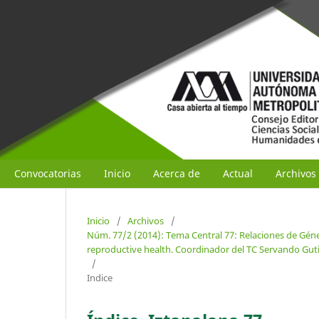
Convocatorias
Inicio
Acerca de
Actual
Archivos
Inicio
/
Archivos
/
Núm. 77/2 (2014): Tema Central 77: Relaciones de Géne
reproductive health. Coordinador del TC Servando Gut
/
Indice