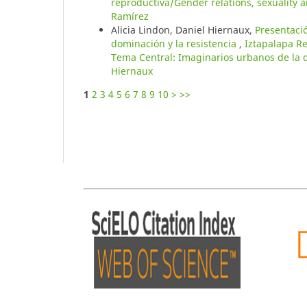
reproductiva/Gender relations, sexuality 
Ramírez
Alicia Lindon, Daniel Hiernaux,
Presentaci
dominación y la resistencia
,
Iztapalapa Re
Tema Central: Imaginarios urbanos de la d
Hiernaux
1
2
3
4
5
6
7
8
9
10
>
>>