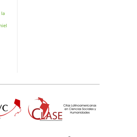
 la
niel