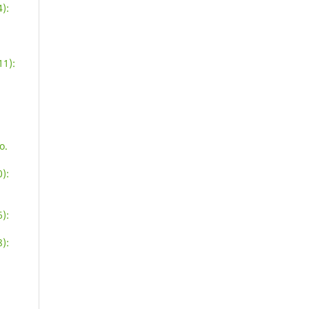
):
11):
o.
):
):
):