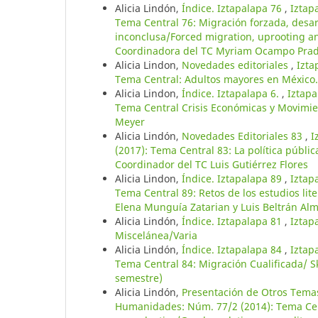
Alicia Lindón,
Índice. Iztapalapa 76
,
Iztap
Tema Central 76: Migración forzada, desar
inconclusa/Forced migration, uprooting and
Coordinadora del TC Myriam Ocampo Pra
Alicia Lindon,
Novedades editoriales
,
Izta
Tema Central: Adultos mayores en México.
Alicia Lindon,
Índice. Iztapalapa 6.
,
Iztapa
Tema Central Crisis Económicas y Movimien
Meyer
Alicia Lindón,
Novedades Editoriales 83
,
I
(2017): Tema Central 83: La política públi
Coordinador del TC Luis Gutiérrez Flores
Alicia Lindon,
Índice. Iztapalapa 89
,
Iztap
Tema Central 89: Retos de los estudios lit
Elena Munguía Zatarian y Luis Beltrán Al
Alicia Lindón,
Índice. Iztapalapa 81
,
Iztap
Miscelánea/Varia
Alicia Lindón,
Índice. Iztapalapa 84
,
Iztap
Tema Central 84: Migración Cualificada/ S
semestre)
Alicia Lindón,
Presentación de Otros Tem
Humanidades: Núm. 77/2 (2014): Tema Cent