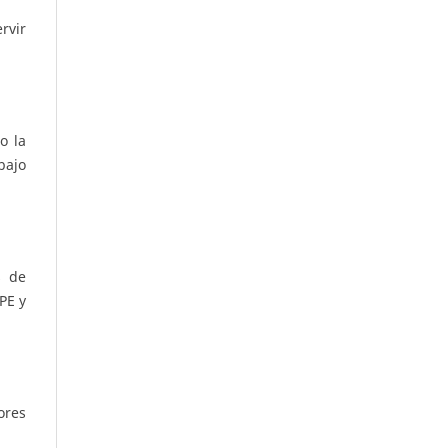
rvir
o la
bajo
s de
PE y
ores