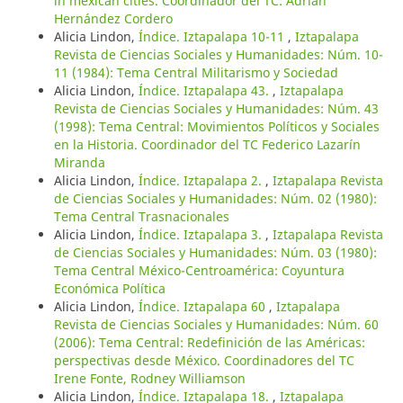
in mexican cities. Coordinador del TC: Adrián
Hernández Cordero
Alicia Lindon,
Índice. Iztapalapa 10-11
,
Iztapalapa
Revista de Ciencias Sociales y Humanidades: Núm. 10-
11 (1984): Tema Central Militarismo y Sociedad
Alicia Lindon,
Índice. Iztapalapa 43.
,
Iztapalapa
Revista de Ciencias Sociales y Humanidades: Núm. 43
(1998): Tema Central: Movimientos Políticos y Sociales
en la Historia. Coordinador del TC Federico Lazarín
Miranda
Alicia Lindon,
Índice. Iztapalapa 2.
,
Iztapalapa Revista
de Ciencias Sociales y Humanidades: Núm. 02 (1980):
Tema Central Trasnacionales
Alicia Lindon,
Índice. Iztapalapa 3.
,
Iztapalapa Revista
de Ciencias Sociales y Humanidades: Núm. 03 (1980):
Tema Central México-Centroamérica: Coyuntura
Económica Política
Alicia Lindon,
Índice. Iztapalapa 60
,
Iztapalapa
Revista de Ciencias Sociales y Humanidades: Núm. 60
(2006): Tema Central: Redefinición de las Américas:
perspectivas desde México. Coordinadores del TC
Irene Fonte, Rodney Williamson
Alicia Lindon,
Índice. Iztapalapa 18.
,
Iztapalapa