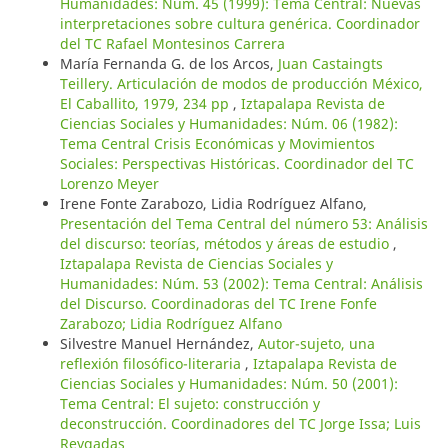
Humanidades: Núm. 45 (1999): Tema Central: Nuevas
interpretaciones sobre cultura genérica. Coordinador
del TC Rafael Montesinos Carrera
María Fernanda G. de los Arcos,
Juan Castaingts
Teillery. Articulación de modos de producción México,
El Caballito, 1979, 234 pp
,
Iztapalapa Revista de
Ciencias Sociales y Humanidades: Núm. 06 (1982):
Tema Central Crisis Económicas y Movimientos
Sociales: Perspectivas Históricas. Coordinador del TC
Lorenzo Meyer
Irene Fonte Zarabozo, Lidia Rodríguez Alfano,
Presentación del Tema Central del número 53: Análisis
del discurso: teorías, métodos y áreas de estudio
,
Iztapalapa Revista de Ciencias Sociales y
Humanidades: Núm. 53 (2002): Tema Central: Análisis
del Discurso. Coordinadoras del TC Irene Fonfe
Zarabozo; Lidia Rodríguez Alfano
Silvestre Manuel Hernández,
Autor-sujeto, una
reflexión filosófico-literaria
,
Iztapalapa Revista de
Ciencias Sociales y Humanidades: Núm. 50 (2001):
Tema Central: El sujeto: construcción y
deconstrucción. Coordinadores del TC Jorge Issa; Luis
Reygadas