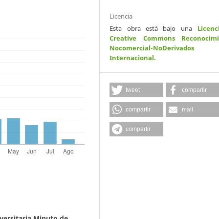
Licencia
Esta obra está bajo una
Licenc
Creative Commons Reconocimi
Nocomercial-NoDerivados
Internacional
.
tweet
compartir
compartir
mail
compartir
versitaria Minuto de