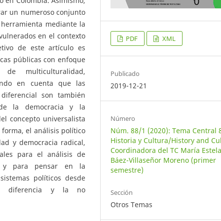
do en Colombia. Asimismo,
rar un numeroso conjunto
a herramienta mediante la
 vulnerados en el contexto
PDF
XML
tivo de este artículo es
íticas públicas con enfoque
de multiculturalidad,
Publicado
iendo en cuenta que las
2019-12-21
 diferencial son también
 de la democracia y la
Número
el concepto universalista
Núm. 88/1 (2020): Tema Central 
forma, el análisis político
Historia y Cultura/History and Cu
dad y democracia radical,
Coordinadora del TC María Estel
les para el análisis de
Báez-Villaseñor Moreno (primer
al y para pensar en la
semestre)
sistemas políticos desde
a diferencia y la no
Sección
Otros Temas