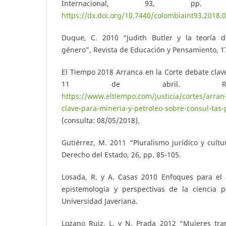
Internacional, 93, pp.
https://dx.doi.org/10.7440/colombiaint93.2018.
Duque, C. 2010 “Judith Butler y la teoría d
género”, Revista de Educación y Pensamiento, 17
El Tiempo 2018 Arranca en la Corte debate clave
11 de abril. Rec
https://www.eltiempo.com/justicia/cortes/arran-
clave-para-mineria-y-petroleo-sobre-consul-tas
(consulta: 08/05/2018).
Gutiérrez, M. 2011 “Pluralismo jurídico y cultu
Derecho del Estado, 26, pp. 85-105.
Losada, R. y A. Casas 2010 Enfoques para el aná
epistemología y perspectivas de la ciencia pol
Universidad Javeriana.
Lozano Ruiz, L. y N. Prada 2012 “Mujeres tra