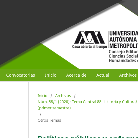
Convocatorias
Inicio
Acerca de
Actual
Archivos
Inicio
/
Archivos
/
Núm. 88/1 (2020): Tema Central 88: Historia y Cultura
(primer semestre)
/
Otros Temas