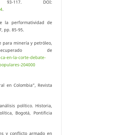
 93-117. DOI:
04
.
e la performatividad de
, pp. 85-95.
 para minería y petróleo,
uperado de
ca-en-la-corte-debate-
-populares-204000
ral en Colombia”, Revista
lisis político. Historia,
ítica, Bogotá, Pontificia
ns y conflicto armado en