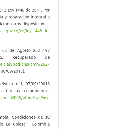
012 Ley 1448 de 2011, Por
ia y reparación integral a
ictan otras disposiciones.
as.gov.co/es/ley-1448-de-
, 02 de Agosto 262 197
do. Recuperado de
icias/noti-cias-cmh/262-
 06/09/2018).
ística. (s.f) 07/09/29018
os étnicos colombianos.
/censo2005/etnia/sys/visi-
mbia: Condiciones de su
 de La Colosa”, Colombia