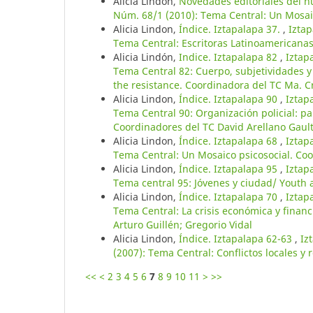
Alicia Lindon,
Novedades editoriales del 
Núm. 68/1 (2010): Tema Central: Un Mosaic
Alicia Lindon,
Índice. Iztapalapa 37.
,
Iztap
Tema Central: Escritoras Latinoamericana
Alicia Lindón,
Indice. Iztapalapa 82
,
Iztap
Tema Central 82: Cuerpo, subjetividades y t
the resistance. Coordinadora del TC Ma. Cr
Alicia Lindon,
Índice. Iztapalapa 90
,
Iztap
Tema Central 90: Organización policial: p
Coordinadores del TC David Arellano Gaul
Alicia Lindon,
Índice. Iztapalapa 68
,
Iztap
Tema Central: Un Mosaico psicosocial. Coo
Alicia Lindon,
Índice. Iztapalapa 95
,
Iztap
Tema central 95: Jóvenes y ciudad/ Youth a
Alicia Lindon,
Índice. Iztapalapa 70
,
Iztap
Tema Central: La crisis económica y finan
Arturo Guillén; Gregorio Vidal
Alicia Lindon,
Índice. Iztapalapa 62-63
,
Iz
(2007): Tema Central: Conflictos locales y
<<
<
2
3
4
5
6
7
8
9
10
11
>
>>