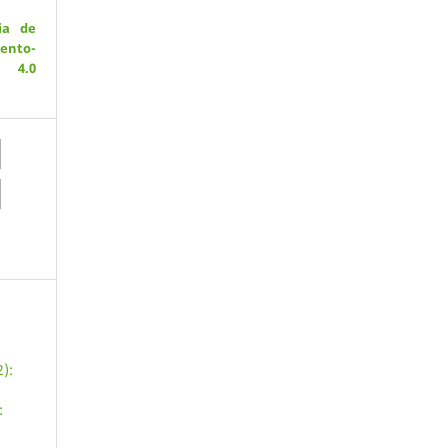
ia de
ento-
 4.0
):
: