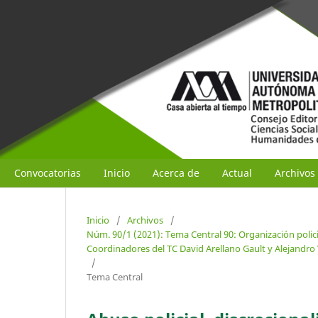
Convocatorias
Inicio
Acerca de
Actual
Archivos
Inicio
/
Archivos
/
Núm. 90/1 (2021): Tema Central 90: Organización polici
Coordinadores del TC David Arellano Gault y Alejandr
/
Tema Central