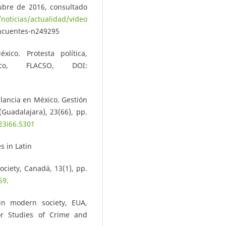
ubre de 2016, consultado
noticias/actualidad/video
incuentes-n249295
ico. Protesta política,
co, FLACSO, DOI:
lancia en México. Gestión
(Guadalajara), 23(66), pp.
v23i66.5301
s in Latin
ociety, Canadá, 13(1), pp.
59
.
in modern society, EUA,
for Studies of Crime and