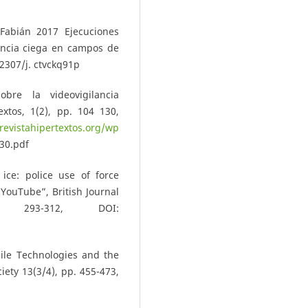
Fabián 2017 Ejecuciones
encia ciega en campos de
.2307/j. ctvckq91p
bre la videovigilancia
xtos, 1(2), pp. 104 130,
/revistahipertextos.org/wp
30.pdf
ice: police use of force
YouTube”, British Journal
 293-312, DOI:
ile Technologies and the
iety 13(3/4), pp. 455-473,