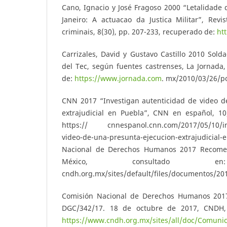
Cano, Ignacio y José Fragoso 2000 “Letalidade d
Janeiro: A actuacao da Justica Militar”, Revis
criminais, 8(30), pp. 207-233, recuperado de:
htt
Carrizales, David y Gustavo Castillo 2010 Sol
del Tec, según fuentes castrenses, La Jornada
de:
https://www.jornada.com
. mx/2010/03/26/po
CNN 2017 “Investigan autenticidad de video d
extrajudicial en Puebla”, CNN en español, 10
https:// cnnespanol.cnn.com/2017/05/10/inv
video-de-una-presunta-ejecucion-extrajudic
Nacional de Derechos Humanos 2017 Recome
México, consultado en:
cndh.org.mx/sites/default/files/documentos/20
Comisión Nacional de Derechos Humanos 201
DGC/342/17. 18 de octubre de 2017, CNDH, 
https://www.cndh.org.mx/sites/all/doc/Comun