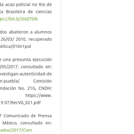
a acao policial no Rio de
ta Brasileira de ciencias
ps://bit.ly/3ioZ7Ob
dados abatieron a alumnos
, 26/03/ 2010, recuperado
litica/010n1pol
e una presunta ejecución
/05/2017, consultado en:
estigan-autenticidad-de
ial-en-puebla/ Comisión
ndación No. 21G, CNDH:
 https://www.
19 07/RecVG_021.pdf
7 Comunicado de Prensa
México, consultado en:
icados/2017/Com