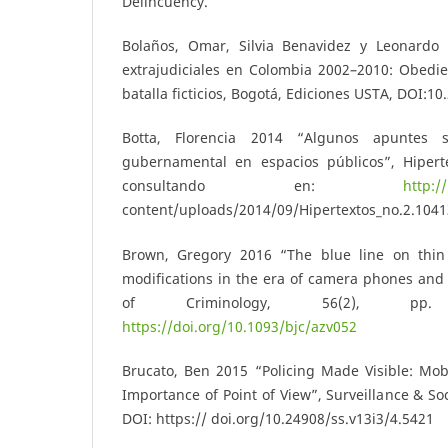
Delincuency.
Bolaños, Omar, Silvia Benavidez y Leonardo 
extrajudiciales en Colombia 2002–2010: Obedi
batalla ficticios, Bogotá, Ediciones USTA, DOI:10
Botta, Florencia 2014 “Algunos apuntes so
gubernamental en espacios públicos”, Hiperte
consultando en:
http:/
content/uploads/2014/09/Hipertextos_no.2.1041
Brown, Gregory 2016 “The blue line on thin 
modifications in the era of camera phones and 
of Criminology, 56(2), pp.
https://doi.org/10.1093/bjc/azv052
Brucato, Ben 2015 “Policing Made Visible: Mob
Importance of Point of View”, Surveillance & Soc
DOI: https:// doi.org/10.24908/ss.v13i3/4.5421