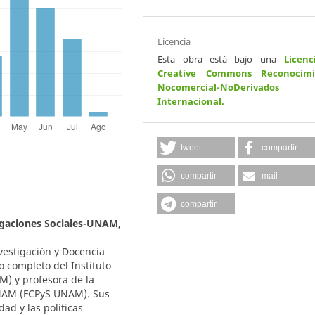
Licencia
Esta obra está bajo una
Licenc
Creative Commons Reconocimi
Nocomercial-NoDerivados
Internacional
.
tweet
compartir
compartir
mail
compartir
tigaciones Sociales-UNAM,
nvestigación y Docencia
o completo del Instituto
M) y profesora de la
 UNAM (FCPyS UNAM). Sus
dad y las políticas