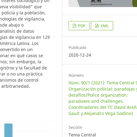
 interés sociológico y un
ueva visibilidad” que
 policía y la población,
nologías de vigilancia,
esde abajo o
PDF
XML
 análisis de datos
gías de vigilancia en 129
América Latina. Los
Publicado
convertido en un
2020-12-24
inar en qué casos se
nos; sin embargo, la
egistros y la facultad de
rar o no una práctica
Número
canismos de control
Núm. 90/1 (2021): Tema Central 
e arbitrariedad.
Organización policial: paradojas 
desafíos/Police organization:
paradoxes and challenges.
Coordinadores del TC David Arel
Gault y Alejandro Vega Godínez
Sección
Tema Central