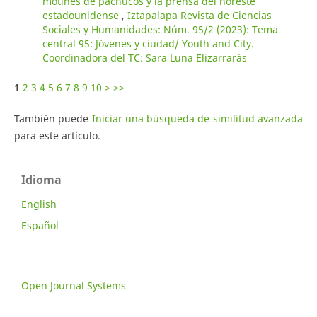
motines de pachucos y la prensa del noreste
estadounidense
,
Iztapalapa Revista de Ciencias
Sociales y Humanidades: Núm. 95/2 (2023): Tema
central 95: Jóvenes y ciudad/ Youth and City.
Coordinadora del TC: Sara Luna Elizarrarás
1
2
3
4
5
6
7
8
9
10
>
>>
También puede
Iniciar una búsqueda de similitud avanzada
para este artículo.
Idioma
English
Español
Open Journal Systems