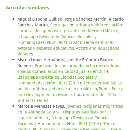
Artículos similares
Miguel Lisbona Guillén, Jorge Sánchez Martín, Ricardo
Sánchez Martín,
Segregación urbana y diferenciación
corporal: los gimnasios privados en Mérida (México)
,
Iztapalapa Revista de Ciencias Sociales y
Humanidades: Núm. 96/1 (2024): Tema central 96:
Actores y debates educativos/Actors and educational
debates
Myrna Limas Hernández, Janette Eréndira Blanco
Romero,
Prácticas de consumo-desecho de residuos
sólidos domiciliarios en Ciudad Juárez en 2014
,
Iztapalapa Revista de Ciencias Sociales y
Humanidades: Núm. 83/2 (2017): Tema Central 83: La
política pública y el desarrollo en México/Public Policy
and Development in Mexico. Coordinador del TC Luis
Gutiérrez Flores
Marcela Meneses Reyes,
Jóvenes indígenas migrantes
en la Alameda Central. Disputas pacíficas por el
espacio público
,
Iztapalapa Revista de Ciencias
Sociales y Humanidades: Núm. 80/1 (2016): Tema
Central 80: Contradicciones de la Renovación Urbana