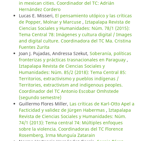
in mexican cities. Coordinador del TC: Adrián
Hernández Cordero
Lucas E. Misseri,
El pensamiento utópico y las críticas
de Popper, Molnar y Marcuse
,
Iztapalapa Revista de
Ciencias Sociales y Humanidades: Núm. 78/1 (2015):
Tema Central 78: Imágenes y cultura digital / Images
and digital culture. Coordinadora del TC Ma. Cristina
Fuentes Zurita
Joan J. Pujadas, Andressa Szekut,
Soberanía, políticas
fronterizas y prácticas trasnacionales en Paraguay
,
Iztapalapa Revista de Ciencias Sociales y
Humanidades: Núm. 85/2 (2018): Tema Central 85:
Territorios, extractivismo y pueblos indígenas /
Territories, extractivism and indigenous peoples.
Coordinador del TC Antonio Escobar Omhstede
(segundo semestre)
Guillermo Flores Miller,
Las críticas de Karl-Otto Apel a
Facticidad y validez de Jürgen Habermas
,
Iztapalapa
Revista de Ciencias Sociales y Humanidades: Núm.
74/1 (2013): Tema central 74: Múltiples enfoques
sobre la violencia. Coordinadoras del TC Florence
Rosemberg, Irma Munguía Zatarain