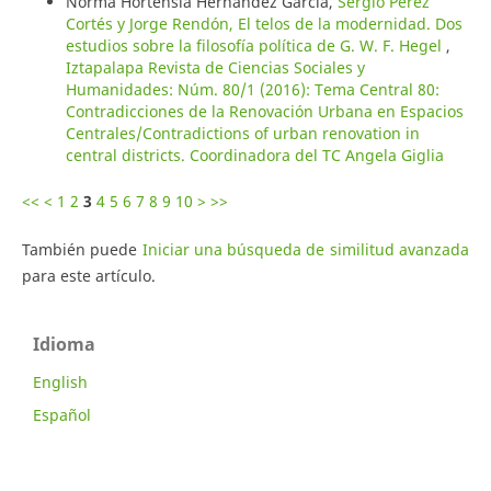
Norma Hortensia Hernández García,
Sergio Pérez
Cortés y Jorge Rendón, El telos de la modernidad. Dos
estudios sobre la filosofía política de G. W. F. Hegel
,
Iztapalapa Revista de Ciencias Sociales y
Humanidades: Núm. 80/1 (2016): Tema Central 80:
Contradicciones de la Renovación Urbana en Espacios
Centrales/Contradictions of urban renovation in
central districts. Coordinadora del TC Angela Giglia
<<
<
1
2
3
4
5
6
7
8
9
10
>
>>
También puede
Iniciar una búsqueda de similitud avanzada
para este artículo.
Idioma
English
Español