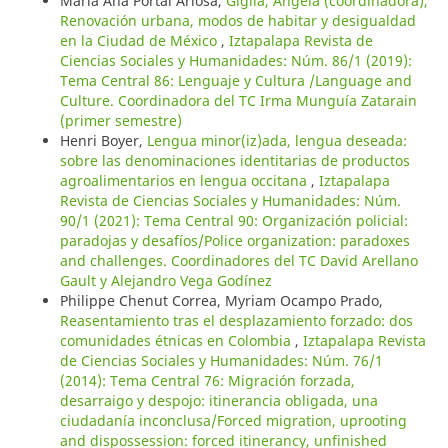
María Ana Portal Ariosa,
Giglia, Ángela (coordinadora),
Renovación urbana, modos de habitar y desigualdad
en la Ciudad de México
,
Iztapalapa Revista de
Ciencias Sociales y Humanidades: Núm. 86/1 (2019):
Tema Central 86: Lenguaje y Cultura /Language and
Culture. Coordinadora del TC Irma Munguía Zatarain
(primer semestre)
Henri Boyer,
Lengua minor(iz)ada, lengua deseada:
sobre las denominaciones identitarias de productos
agroalimentarios en lengua occitana
,
Iztapalapa
Revista de Ciencias Sociales y Humanidades: Núm.
90/1 (2021): Tema Central 90: Organización policial:
paradojas y desafíos/Police organization: paradoxes
and challenges. Coordinadores del TC David Arellano
Gault y Alejandro Vega Godínez
Philippe Chenut Correa, Myriam Ocampo Prado,
Reasentamiento tras el desplazamiento forzado: dos
comunidades étnicas en Colombia
,
Iztapalapa Revista
de Ciencias Sociales y Humanidades: Núm. 76/1
(2014): Tema Central 76: Migración forzada,
desarraigo y despojo: itinerancia obligada, una
ciudadanía inconclusa/Forced migration, uprooting
and dispossession: forced itinerancy, unfinished