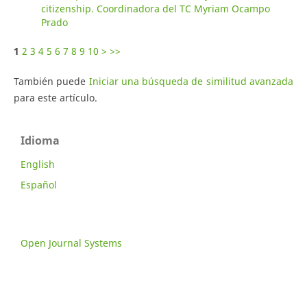
citizenship. Coordinadora del TC Myriam Ocampo
Prado
1
2
3
4
5
6
7
8
9
10
>
>>
También puede
Iniciar una búsqueda de similitud avanzada
para este artículo.
Idioma
English
Español
Open Journal Systems