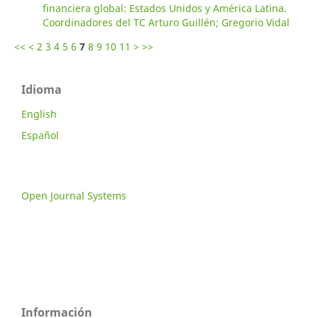
financiera global: Estados Unidos y América Latina.
Coordinadores del TC Arturo Guillén; Gregorio Vidal
<<
<
2
3
4
5
6
7
8
9
10
11
>
>>
Idioma
English
Español
Open Journal Systems
Información