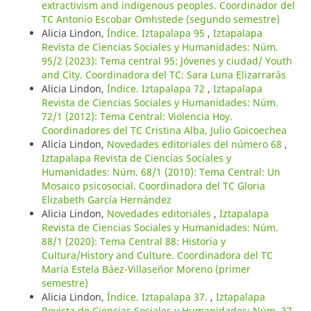
extractivism and indigenous peoples. Coordinador del
TC Antonio Escobar Omhstede (segundo semestre)
Alicia Lindon,
Índice. Iztapalapa 95
,
Iztapalapa
Revista de Ciencias Sociales y Humanidades: Núm.
95/2 (2023): Tema central 95: Jóvenes y ciudad/ Youth
and City. Coordinadora del TC: Sara Luna Elizarrarás
Alicia Lindon,
Índice. Iztapalapa 72
,
Iztapalapa
Revista de Ciencias Sociales y Humanidades: Núm.
72/1 (2012): Tema Central: Violencia Hoy.
Coordinadores del TC Cristina Alba, Julio Goicoechea
Alicia Lindon,
Novedades editoriales del número 68
,
Iztapalapa Revista de Ciencias Sociales y
Humanidades: Núm. 68/1 (2010): Tema Central: Un
Mosaico psicosocial. Coordinadora del TC Gloria
Elizabeth García Hernández
Alicia Lindon,
Novedades editoriales
,
Iztapalapa
Revista de Ciencias Sociales y Humanidades: Núm.
88/1 (2020): Tema Central 88: Historia y
Cultura/History and Culture. Coordinadora del TC
María Estela Báez-Villaseñor Moreno (primer
semestre)
Alicia Lindon,
Índice. Iztapalapa 37.
,
Iztapalapa
Revista de Ciencias Sociales y Humanidades: Núm. 37