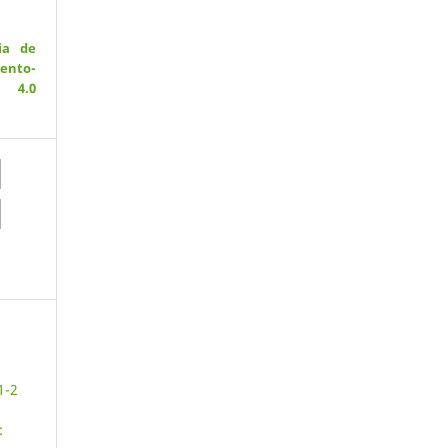
ia de
ento-
 4.0
1-2
: