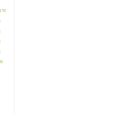
l TC
:
:
:
:
):