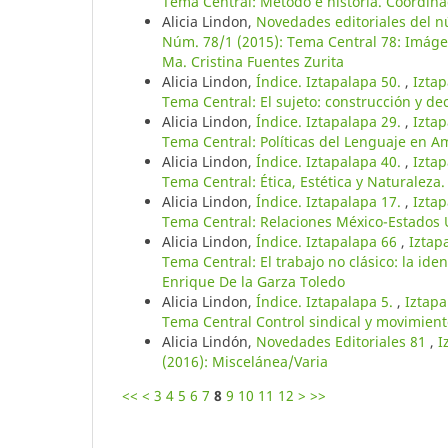
Tema Central: Método e historia. Coordina
Alicia Lindon,
Novedades editoriales del 
Núm. 78/1 (2015): Tema Central 78: Imágen
Ma. Cristina Fuentes Zurita
Alicia Lindon,
Índice. Iztapalapa 50.
,
Iztap
Tema Central: El sujeto: construcción y de
Alicia Lindon,
Índice. Iztapalapa 29.
,
Iztap
Tema Central: Políticas del Lenguaje en A
Alicia Lindon,
Índice. Iztapalapa 40.
,
Iztap
Tema Central: Ética, Estética y Naturalez
Alicia Lindon,
Índice. Iztapalapa 17.
,
Iztap
Tema Central: Relaciones México-Estados
Alicia Lindon,
Índice. Iztapalapa 66
,
Iztap
Tema Central: El trabajo no clásico: la ide
Enrique De la Garza Toledo
Alicia Lindon,
Índice. Iztapalapa 5.
,
Iztapa
Tema Central Control sindical y movimien
Alicia Lindón,
Novedades Editoriales 81
,
I
(2016): Miscelánea/Varia
<<
<
3
4
5
6
7
8
9
10
11
12
>
>>