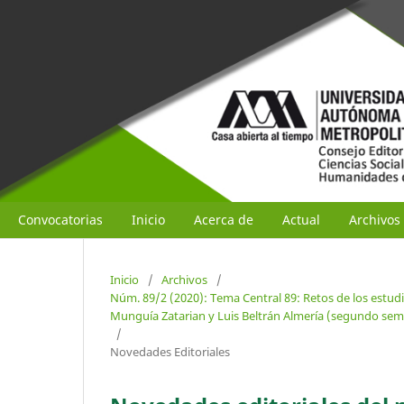
Convocatorias
Inicio
Acerca de
Actual
Archivos
Inicio
/
Archivos
/
Núm. 89/2 (2020): Tema Central 89: Retos de los estudi
Munguía Zatarian y Luis Beltrán Almería (segundo sem
/
Novedades Editoriales