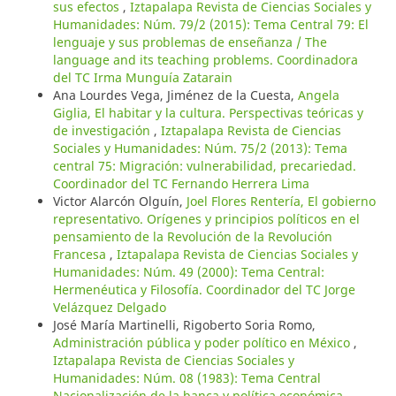
sus efectos
,
Iztapalapa Revista de Ciencias Sociales y
Humanidades: Núm. 79/2 (2015): Tema Central 79: El
lenguaje y sus problemas de enseñanza / The
language and its teaching problems. Coordinadora
del TC Irma Munguía Zatarain
Ana Lourdes Vega, Jiménez de la Cuesta,
Angela
Giglia, El habitar y la cultura. Perspectivas teóricas y
de investigación
,
Iztapalapa Revista de Ciencias
Sociales y Humanidades: Núm. 75/2 (2013): Tema
central 75: Migración: vulnerabilidad, precariedad.
Coordinador del TC Fernando Herrera Lima
Victor Alarcón Olguín,
Joel Flores Rentería, El gobierno
representativo. Orígenes y principios políticos en el
pensamiento de la Revolución de la Revolución
Francesa
,
Iztapalapa Revista de Ciencias Sociales y
Humanidades: Núm. 49 (2000): Tema Central:
Hermenéutica y Filosofía. Coordinador del TC Jorge
Velázquez Delgado
José María Martinelli, Rigoberto Soria Romo,
Administración pública y poder político en México
,
Iztapalapa Revista de Ciencias Sociales y
Humanidades: Núm. 08 (1983): Tema Central
Nacionalización de la banca y política económica