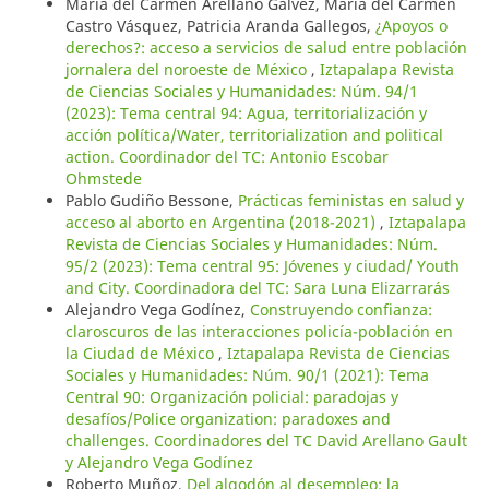
María del Carmen Arellano Gálvez, María del Carmen
Castro Vásquez, Patricia Aranda Gallegos,
¿Apoyos o
derechos?: acceso a servicios de salud entre población
jornalera del noroeste de México
,
Iztapalapa Revista
de Ciencias Sociales y Humanidades: Núm. 94/1
(2023): Tema central 94: Agua, territorialización y
acción política/Water, territorialization and political
action. Coordinador del TC: Antonio Escobar
Ohmstede
Pablo Gudiño Bessone,
Prácticas feministas en salud y
acceso al aborto en Argentina (2018-2021)
,
Iztapalapa
Revista de Ciencias Sociales y Humanidades: Núm.
95/2 (2023): Tema central 95: Jóvenes y ciudad/ Youth
and City. Coordinadora del TC: Sara Luna Elizarrarás
Alejandro Vega Godínez,
Construyendo confianza:
claroscuros de las interacciones policía-población en
la Ciudad de México
,
Iztapalapa Revista de Ciencias
Sociales y Humanidades: Núm. 90/1 (2021): Tema
Central 90: Organización policial: paradojas y
desafíos/Police organization: paradoxes and
challenges. Coordinadores del TC David Arellano Gault
y Alejandro Vega Godínez
Roberto Muñoz,
Del algodón al desempleo: la