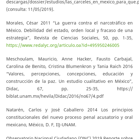
descargas/dossier/estudios/las_carceles_en_mexico_para_que.
(consulta: 11/05/2019).
Morales, César 2011 “La guerra contra el narcotráfico en
México. Debilidad del estado, orden local y fracaso de una
estrategia”, Revista de Ciencias Sociales, 50, pp. 1-35,
https://www.redalyc.org/articulo.oa?id=495950246005
Meschoulam, Mauricio, Anne Hacker, Fausto Carbajal,
Carolina de Benito, Cristina Blumenkron y Tania Raich 2016
“Valores, percepciones, concepciones, educación y
construcción de la paz. Un estudio cualitativo en México”,
Didac, 67, pp. 25-35, https://
biblat.unam.mx/hevila/Didac/2016/no67/4.pdf
Natarén, Carlos y José Caballero 2014 Los principios
constitucionales del nuevo proceso penal acusatorio y oral
mexicano, México, D. F, IIJ-UNAM.
Observatorio Nacional Ciudadano (ONC) 2019 Reporte sobre