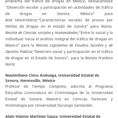
problema del tráfico de drogas en México, destacándose
“Deserción escolar y participación en actividades de tráfico
de drogas en Sonora, México” para
A
c
ta
U
ni
v
e
r
s
i
t
a
ria
;“Características sociales de presos por
delitos de drogas en el estado de Sonora” para
N
oes
i
s
.
Revista de Ciencias sociales y Humanidades
;“Entre lo social y lo
individual: hacia el análisis integral del tráfico de drogas en
México” para la
R
evista
L
e
g
islativa de Estudios Sociales y de
Opinión Pública
;“Deterioro social y participación en el tráfico
de drogas en el Estado de Sonora”, para la
R
e
vista Frontera
Norte.
Maximiliano Cinco Anduaga,
Universidad Estatal de
Sonora, Hermosillo, México
Profesor de Tiempo Completo, adscrito al Programa
Educativo Licenciatura en Criminología de la Universidad
Estatal de Sonora; Maestro en Ciencias Forenses y
Victimología por Universidad Durango Santander.
Alain Higinio Martínez Sauza,
Universidad Estatal de