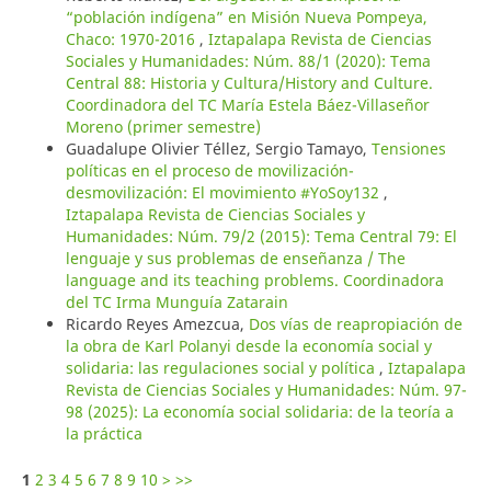
“población indígena” en Misión Nueva Pompeya,
Chaco: 1970-2016
,
Iztapalapa Revista de Ciencias
Sociales y Humanidades: Núm. 88/1 (2020): Tema
Central 88: Historia y Cultura/History and Culture.
Coordinadora del TC María Estela Báez-Villaseñor
Moreno (primer semestre)
Guadalupe Olivier Téllez, Sergio Tamayo,
Tensiones
políticas en el proceso de movilización-
desmovilización: El movimiento #YoSoy132
,
Iztapalapa Revista de Ciencias Sociales y
Humanidades: Núm. 79/2 (2015): Tema Central 79: El
lenguaje y sus problemas de enseñanza / The
language and its teaching problems. Coordinadora
del TC Irma Munguía Zatarain
Ricardo Reyes Amezcua,
Dos vías de reapropiación de
la obra de Karl Polanyi desde la economía social y
solidaria: las regulaciones social y política
,
Iztapalapa
Revista de Ciencias Sociales y Humanidades: Núm. 97-
98 (2025): La economía social solidaria: de la teoría a
la práctica
1
2
3
4
5
6
7
8
9
10
>
>>