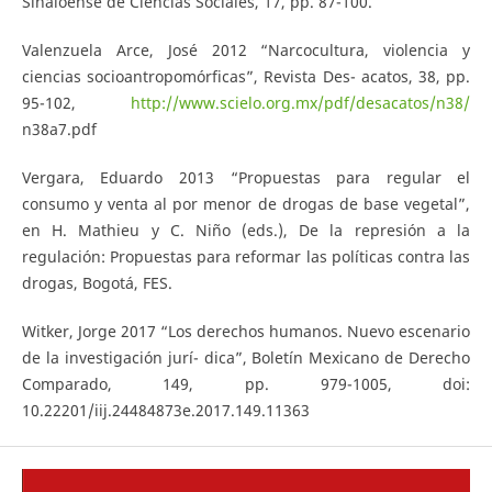
Sinaloense de Ciencias Sociales, 17, pp. 87-100.
Valenzuela Arce, José 2012 “Narcocultura, violencia y
ciencias socioantropomórficas”, Revista Des- acatos, 38, pp.
95-102,
http://www.scielo.org.mx/pdf/desacatos/n38/
n38a7.pdf
Vergara, Eduardo 2013 “Propuestas para regular el
consumo y venta al por menor de drogas de base vegetal”,
en H. Mathieu y C. Niño (eds.), De la represión a la
regulación: Propuestas para reformar las políticas contra las
drogas, Bogotá, FES.
Witker, Jorge 2017 “Los derechos humanos. Nuevo escenario
de la investigación jurí- dica”, Boletín Mexicano de Derecho
Comparado, 149, pp. 979-1005, doi:
10.22201/iij.24484873e.2017.149.11363