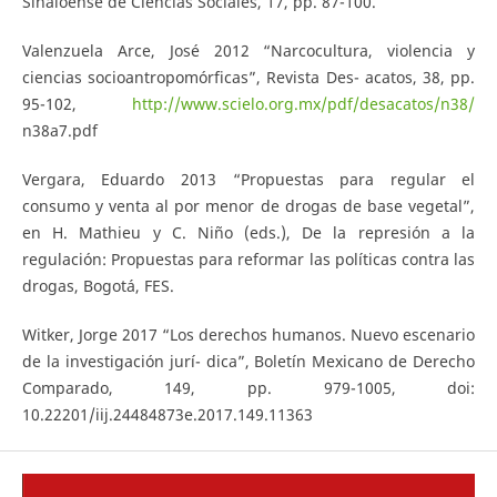
Sinaloense de Ciencias Sociales, 17, pp. 87-100.
Valenzuela Arce, José 2012 “Narcocultura, violencia y
ciencias socioantropomórficas”, Revista Des- acatos, 38, pp.
95-102,
http://www.scielo.org.mx/pdf/desacatos/n38/
n38a7.pdf
Vergara, Eduardo 2013 “Propuestas para regular el
consumo y venta al por menor de drogas de base vegetal”,
en H. Mathieu y C. Niño (eds.), De la represión a la
regulación: Propuestas para reformar las políticas contra las
drogas, Bogotá, FES.
Witker, Jorge 2017 “Los derechos humanos. Nuevo escenario
de la investigación jurí- dica”, Boletín Mexicano de Derecho
Comparado, 149, pp. 979-1005, doi:
10.22201/iij.24484873e.2017.149.11363