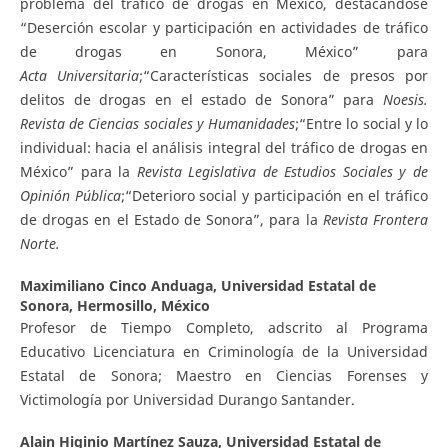
problema del tráfico de drogas en México, destacándose
“Deserción escolar y participación en actividades de tráfico
de drogas en Sonora, México” para
A
c
ta
U
ni
v
e
r
s
i
t
a
ria
;“Características sociales de presos por
delitos de drogas en el estado de Sonora” para
N
oes
i
s
.
Revista de Ciencias sociales y Humanidades
;“Entre lo social y lo
individual: hacia el análisis integral del tráfico de drogas en
México” para la
R
evista
L
e
g
islativa de Estudios Sociales y de
Opinión Pública
;“Deterioro social y participación en el tráfico
de drogas en el Estado de Sonora”, para la
R
e
vista Frontera
Norte.
Maximiliano Cinco Anduaga,
Universidad Estatal de
Sonora, Hermosillo, México
Profesor de Tiempo Completo, adscrito al Programa
Educativo Licenciatura en Criminología de la Universidad
Estatal de Sonora; Maestro en Ciencias Forenses y
Victimología por Universidad Durango Santander.
Alain Higinio Martínez Sauza,
Universidad Estatal de