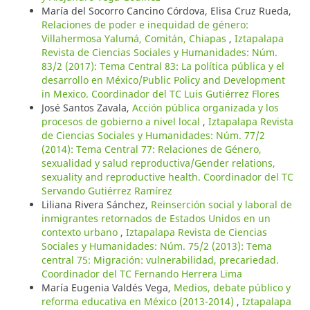
María del Socorro Cancino Córdova, Elisa Cruz Rueda,
Relaciones de poder e inequidad de género:
Villahermosa Yalumá, Comitán, Chiapas
,
Iztapalapa
Revista de Ciencias Sociales y Humanidades: Núm.
83/2 (2017): Tema Central 83: La política pública y el
desarrollo en México/Public Policy and Development
in Mexico. Coordinador del TC Luis Gutiérrez Flores
José Santos Zavala,
Acción pública organizada y los
procesos de gobierno a nivel local
,
Iztapalapa Revista
de Ciencias Sociales y Humanidades: Núm. 77/2
(2014): Tema Central 77: Relaciones de Género,
sexualidad y salud reproductiva/Gender relations,
sexuality and reproductive health. Coordinador del TC
Servando Gutiérrez Ramírez
Liliana Rivera Sánchez,
Reinserción social y laboral de
inmigrantes retornados de Estados Unidos en un
contexto urbano
,
Iztapalapa Revista de Ciencias
Sociales y Humanidades: Núm. 75/2 (2013): Tema
central 75: Migración: vulnerabilidad, precariedad.
Coordinador del TC Fernando Herrera Lima
María Eugenia Valdés Vega,
Medios, debate público y
reforma educativa en México (2013-2014)
,
Iztapalapa