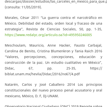
descargas/dossier/estudios/las_carceles_en_mexico_para_que.
(consulta: 11/05/2019).
Morales, César 2011 “La guerra contra el narcotráfico en
México. Debilidad del estado, orden local y fracaso de una
estrategia”, Revista de Ciencias Sociales, 50, pp. 1-35,
https://www.redalyc.org/articulo.oa?id=495950246005
Meschoulam, Mauricio, Anne Hacker, Fausto Carbajal,
Carolina de Benito, Cristina Blumenkron y Tania Raich 2016
“Valores, percepciones, concepciones, educación y
construcción de la paz. Un estudio cualitativo en México”,
Didac, 67, pp. 25-35, https://
biblat.unam.mx/hevila/Didac/2016/no67/4.pdf
Natarén, Carlos y José Caballero 2014 Los principios
constitucionales del nuevo proceso penal acusatorio y oral
mexicano, México, D. F, IIJ-UNAM.
Observatorio Nacional Ciudadano (ONC) 2019 Reporte sobre