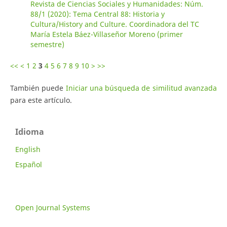
Revista de Ciencias Sociales y Humanidades: Núm.
88/1 (2020): Tema Central 88: Historia y
Cultura/History and Culture. Coordinadora del TC
María Estela Báez-Villaseñor Moreno (primer
semestre)
<<
<
1
2
3
4
5
6
7
8
9
10
>
>>
También puede
Iniciar una búsqueda de similitud avanzada
para este artículo.
Idioma
English
Español
Open Journal Systems