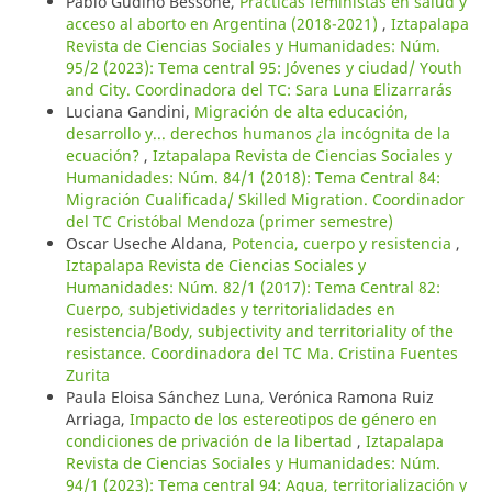
Pablo Gudiño Bessone,
Prácticas feministas en salud y
acceso al aborto en Argentina (2018-2021)
,
Iztapalapa
Revista de Ciencias Sociales y Humanidades: Núm.
95/2 (2023): Tema central 95: Jóvenes y ciudad/ Youth
and City. Coordinadora del TC: Sara Luna Elizarrarás
Luciana Gandini,
Migración de alta educación,
desarrollo y... derechos humanos ¿la incógnita de la
ecuación?
,
Iztapalapa Revista de Ciencias Sociales y
Humanidades: Núm. 84/1 (2018): Tema Central 84:
Migración Cualificada/ Skilled Migration. Coordinador
del TC Cristóbal Mendoza (primer semestre)
Oscar Useche Aldana,
Potencia, cuerpo y resistencia
,
Iztapalapa Revista de Ciencias Sociales y
Humanidades: Núm. 82/1 (2017): Tema Central 82:
Cuerpo, subjetividades y territorialidades en
resistencia/Body, subjectivity and territoriality of the
resistance. Coordinadora del TC Ma. Cristina Fuentes
Zurita
Paula Eloisa Sánchez Luna, Verónica Ramona Ruiz
Arriaga,
Impacto de los estereotipos de género en
condiciones de privación de la libertad
,
Iztapalapa
Revista de Ciencias Sociales y Humanidades: Núm.
94/1 (2023): Tema central 94: Agua, territorialización y