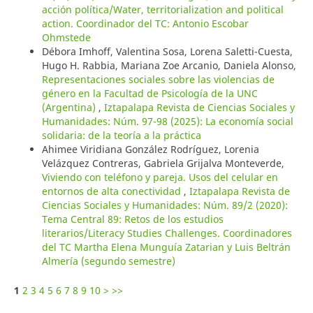
acción política/Water, territorialization and political
action. Coordinador del TC: Antonio Escobar
Ohmstede
Débora Imhoff, Valentina Sosa, Lorena Saletti-Cuesta,
Hugo H. Rabbia, Mariana Zoe Arcanio, Daniela Alonso,
Representaciones sociales sobre las violencias de
género en la Facultad de Psicología de la UNC
(Argentina)
,
Iztapalapa Revista de Ciencias Sociales y
Humanidades: Núm. 97-98 (2025): La economía social
solidaria: de la teoría a la práctica
Ahimee Viridiana González Rodríguez, Lorenia
Velázquez Contreras, Gabriela Grijalva Monteverde,
Viviendo con teléfono y pareja. Usos del celular en
entornos de alta conectividad
,
Iztapalapa Revista de
Ciencias Sociales y Humanidades: Núm. 89/2 (2020):
Tema Central 89: Retos de los estudios
literarios/Literacy Studies Challenges. Coordinadores
del TC Martha Elena Munguía Zatarian y Luis Beltrán
Almería (segundo semestre)
1
2
3
4
5
6
7
8
9
10
>
>>