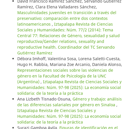
David Francisco Ramírez Sánchez, Servando Gutiérrez
Ramírez, Clara Elena Valladares Sánchez,
Masculinidades juveniles en transición a través del
preservativo: comparación entre dos contextos
latinoamericanos
,
Iztapalapa Revista de Ciencias
Sociales y Humanidades: Núm. 77/2 (2014): Tema
Central 77: Relaciones de Género, sexualidad y salud
reproductiva/Gender relations, sexuality and
reproductive health. Coordinador del TC Servando
Gutiérrez Ramírez
Débora Imhoff, Valentina Sosa, Lorena Saletti-Cuesta,
Hugo H. Rabbia, Mariana Zoe Arcanio, Daniela Alonso,
Representaciones sociales sobre las violencias de
género en la Facultad de Psicología de la UNC
(Argentina)
,
Iztapalapa Revista de Ciencias Sociales y
Humanidades: Núm. 97-98 (2025): La economía social
solidaria: de la teoría a la práctica
Ana Lizbeth Tisnado Osuna,
Género y trabajo: análisis
de las diferencias salariales por género en Sinaloa
,
Iztapalapa Revista de Ciencias Sociales y
Humanidades: Núm. 97-98 (2025): La economía social
solidaria: de la teoría a la práctica
Surazi Gamboa Avila,
Figuras de identificación en el