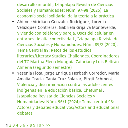
desarrollo infantil
,
Iztapalapa Revista de Ciencias
Sociales y Humanidades: Núm. 97-98 (2025): La
economía social solidaria: de la teoría a la práctica
Ahimee Viridiana González Rodríguez, Lorenia
Velázquez Contreras, Gabriela Grijalva Monteverde,
Viviendo con teléfono y pareja. Usos del celular en
entornos de alta conectividad
,
Iztapalapa Revista de
Ciencias Sociales y Humanidades: Núm. 89/2 (2020):
Tema Central 89: Retos de los estudios
literarios/Literacy Studies Challenges. Coordinadores
del TC Martha Elena Munguía Zatarian y Luis Beltrán
Almería (segundo semestre)
Yesenia Flota, Jorge Enrique Horbath Corredor, María
Amalia Gracia, Tania Cruz Salazar, Birgit Schmook,
Violencia y discriminación contra las adolescentes
indígenas en la educación básica, Chetumal
,
Iztapalapa Revista de Ciencias Sociales y
Humanidades: Núm. 96/1 (2024): Tema central 96:
Actores y debates educativos/Actors and educational
debates
1
2
3
4
5
6
7
8
9
10
>
>>