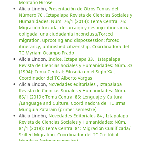
Montaño Hirose
Alicia Lindón,
Presentación de Otros Temas del
Número 76
,
Iztapalapa Revista de Ciencias Sociales y
Humanidades: Núm. 76/1 (2014): Tema Central 76:
Migración forzada, desarraigo y despojo: itinerancia
obligada, una ciudadanía inconclusa/Forced
migration, uprooting and dispossession: forced
itinerancy, unfinished citizenship. Coordinadora del
TC Myriam Ocampo Prado
Alicia Lindon,
Índice. Iztapalapa 33.
,
Iztapalapa
Revista de Ciencias Sociales y Humanidades: Núm. 33
(1994): Tema Central: Filosofía en el Siglo XXl.
Coordinador del TC Alberto Vargas
Alicia Lindon,
Novedades editoriales
,
Iztapalapa
Revista de Ciencias Sociales y Humanidades: Núm.
86/1 (2019): Tema Central 86: Lenguaje y Cultura
/Language and Culture. Coordinadora del TC Irma
Munguía Zatarain (primer semestre)
Alicia Lindón,
Novedades Editoriales 84
,
Iztapalapa
Revista de Ciencias Sociales y Humanidades: Núm.
84/1 (2018): Tema Central 84: Migración Cualificada/
Skilled Migration. Coordinador del TC Cristóbal
Mendoza (primer semestre)