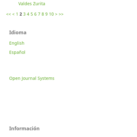
Valdes Zurita
<<
<
1
2
3
4
5
6
7
8
9
10
>
>>
Idioma
English
Español
Open Journal Systems
Información