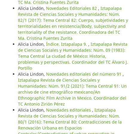
TC Ma. Cristina Fuentes Zurita
Alicia Lindón,
Novedades Editoriales 82
,
Iztapalapa
Revista de Ciencias Sociales y Humanidades: Núm.
82/1 (2017): Tema Central 82: Cuerpo, subjetividades y
territorialidades en resistencia/Body, subjectivity and
territoriality of the resistance. Coordinadora del TC
Ma. Cristina Fuentes Zurita
Alicia Lindon,
Índice. Iztapalapa 9.
,
Iztapalapa Revista
de Ciencias Sociales y Humanidades: Núm. 09 (1983):
Tema Central La ciudad de México: Historia,
problemas y perspectivas. Coordinador del TC Álvaro J.
Portillo
Alicia Lindon,
Novedades editoriales del número 91
,
Iztapalapa Revista de Ciencias Sociales y
Humanidades: Núm. 91/2 (2021): Tema Central 91: Un
archivo de cine etnográfico mexicano/An
Ethnographic Film Archive in Mexico. Coordinador del
TC Antonio Zirión Pérez
Alicia Lindon,
Novedades editoriales
,
Iztapalapa
Revista de Ciencias Sociales y Humanidades: Núm.
80/1 (2016): Tema Central 80: Contradicciones de la
Renovación Urbana en Espacios
Centrales/Contradictions of urban renovation in