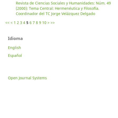
Revista de Ciencias Sociales y Humanidades: Núm. 49
(2000): Tema Central: Hermenéutica y Filosofía.
Coordinador del TC Jorge Velázquez Delgado
<<
<
1
2
3
4
5
6
7
8
9
10
>
>>
Idioma
English
Español
Open Journal Systems