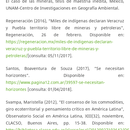
El caso de las mineras, tesis de maestría inédita, México,
UNAM-Centro de Investigaciones en Geografía Ambiental.
Regeneración (2016), “Miles de indígenas declaran Veracruz
y Puebla territorio libre de mineras y petroleras”,
Regeneración, 26 de febrero. Disponible en:
https://regeneracion.mx/miles-de-indigenas-declaran-
veracruz-y-puebla-territorio-libre-de-mineras-y-
petroleras/
[consulta: 05/11/2017].
Santos, Boaventura de Souza (2017), “Se necesitan
horizontes”. Disponible en:
https://www.pagina12.com.ar/39597-se-necesitan-
horizontes
[consulta: 01/04/2018].
Svampa, Maristella (2012), “El consenso de los commodities,
giro ecoterritorial y pensamiento crítico en América Latina”,
Observatorio Social en América Latina, XIII(32), noviembre,
CLACSO, Buenos Aires, pp. 15-38. Disponible en:
http://biblioteca.clacso.edu.ar/clacso/osal/20120927103642/O