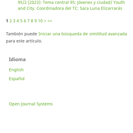
95/2 (2023): Tema central 95: Jóvenes y ciudad/ Youth
and City. Coordinadora del TC: Sara Luna Elizarrarás
1
2
3
4
5
6
7
8
9
10
>
>>
También puede
Iniciar una búsqueda de similitud avanzada
para este artículo.
Idioma
English
Español
Open Journal Systems