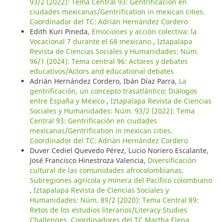
93/2 (2022): Tema Central 93: Gentrificación en
ciudades mexicanas/Gentrification in mexican cities.
Coordinador del TC: Adrián Hernández Cordero
Edith Kuri Pineda,
Emociones y acción colectiva: la
Vocacional 7 durante el 68 mexicano
,
Iztapalapa
Revista de Ciencias Sociales y Humanidades: Núm.
96/1 (2024): Tema central 96: Actores y debates
educativos/Actors and educational debates
Adrián Hernández Cordero, Ibán Díaz Parra,
La
gentrificación, un concepto trasatlántico: Diálogos
entre España y México
,
Iztapalapa Revista de Ciencias
Sociales y Humanidades: Núm. 93/2 (2022): Tema
Central 93: Gentrificación en ciudades
mexicanas/Gentrification in mexican cities.
Coordinador del TC: Adrián Hernández Cordero
Duver Cediel Quevedo Pérez, Lucio Noriero Escalante,
José Francisco Hinestroza Valencia,
Diversificación
cultural de las comunidades afrocolombianas.
Subregiones agrícola y minera del Pacífico colombiano
,
Iztapalapa Revista de Ciencias Sociales y
Humanidades: Núm. 89/2 (2020): Tema Central 89:
Retos de los estudios literarios/Literacy Studies
Challenges. Coordinadores del TC Martha Elena