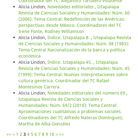
Coordinador del TC: Alejandro Tortolero Villaseñor
Alicia Lindon,
Novedades editoriales
,
Iztapalapa
Revista de Ciencias Sociales y Humanidades: Núm. 60
(2006): Tema Central: Redefinición de las Américas:
perspectivas desde México. Coordinadores del TC
Irene Fonte, Rodney Williamson
Alicia Lindon,
Índice. Iztapalapa 8.
,
Iztapalapa Revista
de Ciencias Sociales y Humanidades: Núm. 08 (1983):
Tema Central Nacionalización de la banca y política
económica
Alicia Lindon,
Índice. Iztapalapa 45.
,
Iztapalapa
Revista de Ciencias Sociales y Humanidades: Núm. 45
(1999): Tema Central: Nuevas interpretaciones sobre
cultura genérica. Coordinador del TC Rafael
Montesinos Carrera
Alicia Lindon,
Novedades editoriales del número 69
,
Iztapalapa Revista de Ciencias Sociales y
Humanidades: Núm. 69/2 (2010): Tema Central:
Aproximaciones cualitativas a problemas sociales.
Coordinadores del TC Alfredo Nateras Domínguez;
Martha de Alba González
<<
<
1
2
3
4
5
6
7
8
9
10
>
>>