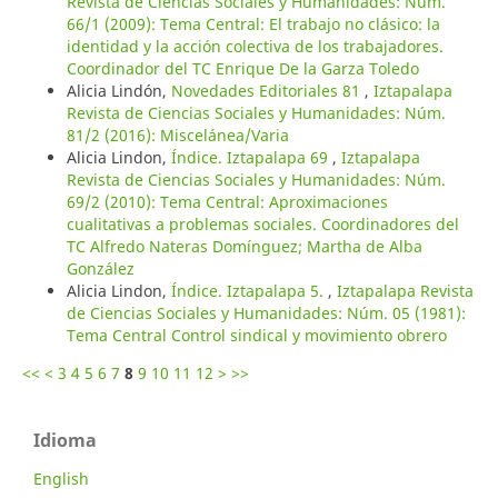
Revista de Ciencias Sociales y Humanidades: Núm.
66/1 (2009): Tema Central: El trabajo no clásico: la
identidad y la acción colectiva de los trabajadores.
Coordinador del TC Enrique De la Garza Toledo
Alicia Lindón,
Novedades Editoriales 81
,
Iztapalapa
Revista de Ciencias Sociales y Humanidades: Núm.
81/2 (2016): Miscelánea/Varia
Alicia Lindon,
Índice. Iztapalapa 69
,
Iztapalapa
Revista de Ciencias Sociales y Humanidades: Núm.
69/2 (2010): Tema Central: Aproximaciones
cualitativas a problemas sociales. Coordinadores del
TC Alfredo Nateras Domínguez; Martha de Alba
González
Alicia Lindon,
Índice. Iztapalapa 5.
,
Iztapalapa Revista
de Ciencias Sociales y Humanidades: Núm. 05 (1981):
Tema Central Control sindical y movimiento obrero
<<
<
3
4
5
6
7
8
9
10
11
12
>
>>
Idioma
English