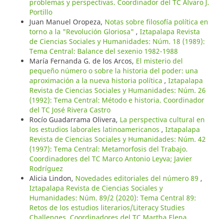
problemas y perspectivas. Coordinador del TC Álvaro J.
Portillo
Juan Manuel Oropeza,
Notas sobre filosofía política en
torno a la "Revolución Gloriosa"
,
Iztapalapa Revista
de Ciencias Sociales y Humanidades: Núm. 18 (1989):
Tema Central: Balance del sexenio 1982-1988
María Fernanda G. de los Arcos,
El misterio del
pequeño número o sobre la historia del poder: una
aproximación a la nueva historia política
,
Iztapalapa
Revista de Ciencias Sociales y Humanidades: Núm. 26
(1992): Tema Central: Método e historia. Coordinador
del TC José Rivera Castro
Rocío Guadarrama Olivera,
La perspectiva cultural en
los estudios laborales latinoamericanos
,
Iztapalapa
Revista de Ciencias Sociales y Humanidades: Núm. 42
(1997): Tema Central: Metamorfosis del Trabajo.
Coordinadores del TC Marco Antonio Leyva; Javier
Rodríguez
Alicia Lindon,
Novedades editoriales del número 89
,
Iztapalapa Revista de Ciencias Sociales y
Humanidades: Núm. 89/2 (2020): Tema Central 89:
Retos de los estudios literarios/Literacy Studies
Challenges. Coordinadores del TC Martha Elena