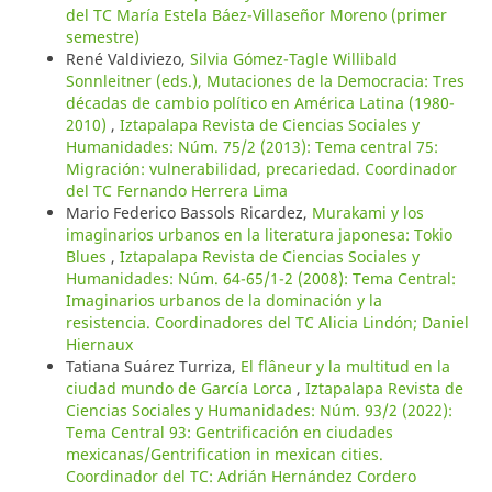
del TC María Estela Báez-Villaseñor Moreno (primer
semestre)
René Valdiviezo,
Silvia Gómez-Tagle Willibald
Sonnleitner (eds.), Mutaciones de la Democracia: Tres
décadas de cambio político en América Latina (1980-
2010)
,
Iztapalapa Revista de Ciencias Sociales y
Humanidades: Núm. 75/2 (2013): Tema central 75:
Migración: vulnerabilidad, precariedad. Coordinador
del TC Fernando Herrera Lima
Mario Federico Bassols Ricardez,
Murakami y los
imaginarios urbanos en la literatura japonesa: Tokio
Blues
,
Iztapalapa Revista de Ciencias Sociales y
Humanidades: Núm. 64-65/1-2 (2008): Tema Central:
Imaginarios urbanos de la dominación y la
resistencia. Coordinadores del TC Alicia Lindón; Daniel
Hiernaux
Tatiana Suárez Turriza,
El flâneur y la multitud en la
ciudad mundo de García Lorca
,
Iztapalapa Revista de
Ciencias Sociales y Humanidades: Núm. 93/2 (2022):
Tema Central 93: Gentrificación en ciudades
mexicanas/Gentrification in mexican cities.
Coordinador del TC: Adrián Hernández Cordero