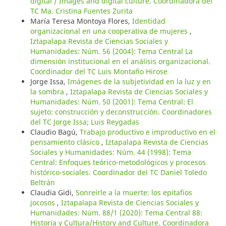
digital / Images and digital culture. Coordinadora del
TC Ma. Cristina Fuentes Zurita
María Teresa Montoya Flores,
Identidad
organizacional en una cooperativa de mujeres
,
Iztapalapa Revista de Ciencias Sociales y
Humanidades: Núm. 56 (2004): Tema Central La
dimensión institucional en el análisis organizacional.
Coordinador del TC Luis Montaño Hirose
Jorge Issa,
Imágenes de la subjetividad en la luz y en
la sombra
,
Iztapalapa Revista de Ciencias Sociales y
Humanidades: Núm. 50 (2001): Tema Central: El
sujeto: construcción y deconstrucción. Coordinadores
del TC Jorge Issa; Luis Reygadas
Claudio Bagú,
Trabajo productivo e improductivo en el
pensamiento clásico
,
Iztapalapa Revista de Ciencias
Sociales y Humanidades: Núm. 44 (1998): Tema
Central: Enfoques teórico-metodológicos y procesos
histórico-sociales. Coordinador del TC Daniel Toledo
Beltrán
Claudia Gidi,
Sonreírle a la muerte: los epitafios
jocosos
,
Iztapalapa Revista de Ciencias Sociales y
Humanidades: Núm. 88/1 (2020): Tema Central 88:
Historia y Cultura/History and Culture. Coordinadora