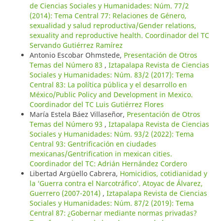
de Ciencias Sociales y Humanidades: Núm. 77/2
(2014): Tema Central 77: Relaciones de Género,
sexualidad y salud reproductiva/Gender relations,
sexuality and reproductive health. Coordinador del TC
Servando Gutiérrez Ramírez
Antonio Escobar Ohmstede,
Presentación de Otros
Temas del Número 83
,
Iztapalapa Revista de Ciencias
Sociales y Humanidades: Núm. 83/2 (2017): Tema
Central 83: La política pública y el desarrollo en
México/Public Policy and Development in Mexico.
Coordinador del TC Luis Gutiérrez Flores
María Estela Báez Villaseñor,
Presentación de Otros
Temas del Número 93
,
Iztapalapa Revista de Ciencias
Sociales y Humanidades: Núm. 93/2 (2022): Tema
Central 93: Gentrificación en ciudades
mexicanas/Gentrification in mexican cities.
Coordinador del TC: Adrián Hernández Cordero
Libertad Argüello Cabrera,
Homicidios, cotidianidad y
la ‘Guerra contra el Narcotráfico’. Atoyac de Álvarez,
Guerrero (2007-2014)
,
Iztapalapa Revista de Ciencias
Sociales y Humanidades: Núm. 87/2 (2019): Tema
Central 87: ¿Gobernar mediante normas privadas?