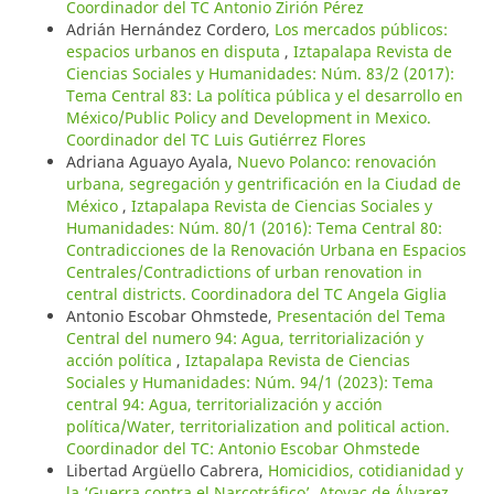
Coordinador del TC Antonio Zirión Pérez
Adrián Hernández Cordero,
Los mercados públicos:
espacios urbanos en disputa
,
Iztapalapa Revista de
Ciencias Sociales y Humanidades: Núm. 83/2 (2017):
Tema Central 83: La política pública y el desarrollo en
México/Public Policy and Development in Mexico.
Coordinador del TC Luis Gutiérrez Flores
Adriana Aguayo Ayala,
Nuevo Polanco: renovación
urbana, segregación y gentrificación en la Ciudad de
México
,
Iztapalapa Revista de Ciencias Sociales y
Humanidades: Núm. 80/1 (2016): Tema Central 80:
Contradicciones de la Renovación Urbana en Espacios
Centrales/Contradictions of urban renovation in
central districts. Coordinadora del TC Angela Giglia
Antonio Escobar Ohmstede,
Presentación del Tema
Central del numero 94: Agua, territorialización y
acción política
,
Iztapalapa Revista de Ciencias
Sociales y Humanidades: Núm. 94/1 (2023): Tema
central 94: Agua, territorialización y acción
política/Water, territorialization and political action.
Coordinador del TC: Antonio Escobar Ohmstede
Libertad Argüello Cabrera,
Homicidios, cotidianidad y
la ‘Guerra contra el Narcotráfico’. Atoyac de Álvarez,