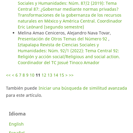
Sociales y Humanidades: Núm. 87/2 (2019): Tema
Central 87: ¿Gobernar mediante normas privadas?
Transformaciones de la gobernanza de los recursos
naturales en México y América Central. Coordinador
Eric Leónard (segundo semestre)
Melina Amao Ceniceros, Alejandro Nava Tovar,
Presentación de Otros Temas del Número 92
,
Iztapalapa Revista de Ciencias Sociales y
Humanidades: Núm. 92/1 (2022): Tema Central 92:
Religión y acción social/Religious and social action.
Coordinador del TC Josué Tinoco Amador
<<
<
6
7
8
9
10
11
12
13
14
15
>
>>
También puede
Iniciar una búsqueda de similitud avanzada
para este artículo.
Idioma
English
Español