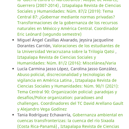
Guerrero (2007-2014)
,
Iztapalapa Revista de Ciencias
Sociales y Humanidades: Núm. 87/2 (2019): Tema
Central 87: ¿Gobernar mediante normas privadas?
Transformaciones de la gobernanza de los recursos
naturales en México y América Central. Coordinador
Eric Leónard (segundo semestre)
Miguel Ángel Casillas Alvarado, Jeysira Jacqueline
Dorantes Carrión,
Valoraciones de los estudiantes de
la Universidad Veracruzana sobre la Trilogía Qatsi
,
Iztapalapa Revista de Ciencias Sociales y
Humanidades: Núm. 81/2 (2016): Miscelánea/Varia
Lucía Carmina Jasso López, Carolina Jasso González,
Abuso policial, discrecionalidad y tecnologías de
vigilancia en América Latina
,
Iztapalapa Revista de
Ciencias Sociales y Humanidades: Núm. 90/1 (2021):
Tema Central 90: Organización policial: paradojas y
desafíos/Police organization: paradoxes and
challenges. Coordinadores del TC David Arellano Gault
y Alejandro Vega Godínez
Tania Rodríguez Echavarría,
Gobernanza ambiental en
cuencas transfronterizas: la cuenca del río Sixaola
(Costa Rica-Panamá)
,
Iztapalapa Revista de Ciencias