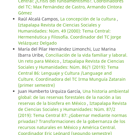
Central: ¿Crisis del fundamentismo?. Coordinadores
del TC: Max Fernández de Castro, Armando Cíntora
Gómez
Raúl Alcalá Campos,
La concepción de la cultura
,
Iztapalapa Revista de Ciencias Sociales y
Humanidades: Núm. 49 (2000): Tema Central:
Hermenéutica y Filosofía. Coordinador del TC Jorge
Velázquez Delgado
María del Pilar Hernández Limonchi, Luz Marina
Ibarra Uribe,
Conciliación de la vida familiar y laboral.
Un reto para México
,
Iztapalapa Revista de Ciencias
Sociales y Humanidades: Núm. 86/1 (2019): Tema
Central 86: Lenguaje y Cultura /Language and
Culture. Coordinadora del TC Irma Munguía Zatarain
(primer semestre)
Juan Humberto Urquiza García,
Una historia ambiental
global: de las reservas forestales de la nación a las
reservas de la biosfera en México
,
Iztapalapa Revista
de Ciencias Sociales y Humanidades: Núm. 87/2
(2019): Tema Central 87: ¿Gobernar mediante normas
privadas? Transformaciones de la gobernanza de los
recursos naturales en México y América Central.
Coordinador Eric Leónard (segundo semestre)