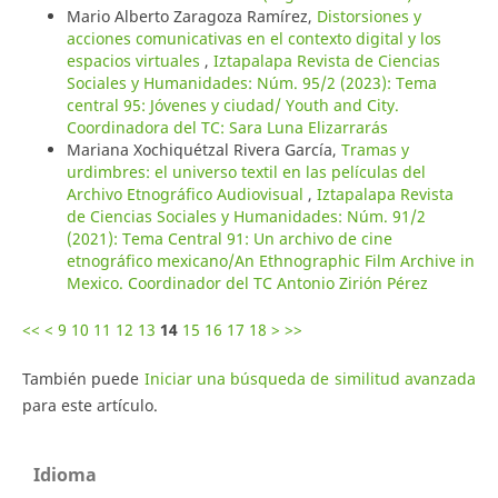
Mario Alberto Zaragoza Ramírez,
Distorsiones y
acciones comunicativas en el contexto digital y los
espacios virtuales
,
Iztapalapa Revista de Ciencias
Sociales y Humanidades: Núm. 95/2 (2023): Tema
central 95: Jóvenes y ciudad/ Youth and City.
Coordinadora del TC: Sara Luna Elizarrarás
Mariana Xochiquétzal Rivera García,
Tramas y
urdimbres: el universo textil en las películas del
Archivo Etnográfico Audiovisual
,
Iztapalapa Revista
de Ciencias Sociales y Humanidades: Núm. 91/2
(2021): Tema Central 91: Un archivo de cine
etnográfico mexicano/An Ethnographic Film Archive in
Mexico. Coordinador del TC Antonio Zirión Pérez
<<
<
9
10
11
12
13
14
15
16
17
18
>
>>
También puede
Iniciar una búsqueda de similitud avanzada
para este artículo.
Idioma