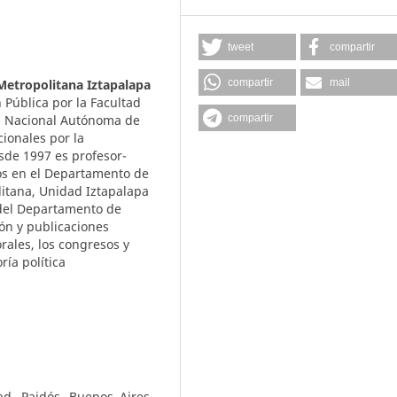
tweet
compartir
etropolitana Iztapalapa
compartir
mail
 Pública por la Facultad
dad Nacional Autónoma de
compartir
ionales por la
sde 1997 es profesor-
cos en el Departamento de
itana, Unidad Iztapalapa
del Departamento de
ión y publicaciones
rales, los congresos y
ría política
ad, Paidós, Buenos Aires,