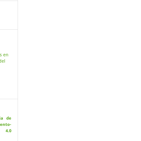
s en
del
ia de
ento-
 4.0