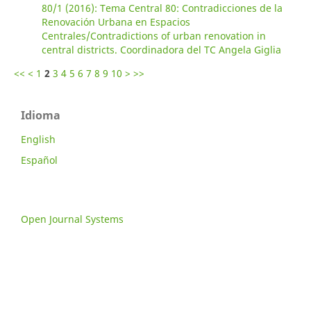
80/1 (2016): Tema Central 80: Contradicciones de la
Renovación Urbana en Espacios
Centrales/Contradictions of urban renovation in
central districts. Coordinadora del TC Angela Giglia
<<
<
1
2
3
4
5
6
7
8
9
10
>
>>
Idioma
English
Español
Open Journal Systems