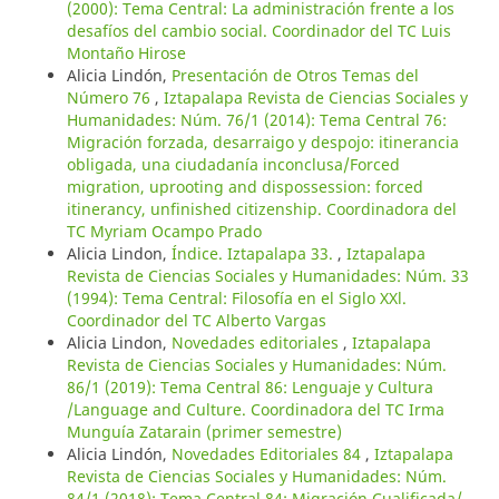
(2000): Tema Central: La administración frente a los
desafíos del cambio social. Coordinador del TC Luis
Montaño Hirose
Alicia Lindón,
Presentación de Otros Temas del
Número 76
,
Iztapalapa Revista de Ciencias Sociales y
Humanidades: Núm. 76/1 (2014): Tema Central 76:
Migración forzada, desarraigo y despojo: itinerancia
obligada, una ciudadanía inconclusa/Forced
migration, uprooting and dispossession: forced
itinerancy, unfinished citizenship. Coordinadora del
TC Myriam Ocampo Prado
Alicia Lindon,
Índice. Iztapalapa 33.
,
Iztapalapa
Revista de Ciencias Sociales y Humanidades: Núm. 33
(1994): Tema Central: Filosofía en el Siglo XXl.
Coordinador del TC Alberto Vargas
Alicia Lindon,
Novedades editoriales
,
Iztapalapa
Revista de Ciencias Sociales y Humanidades: Núm.
86/1 (2019): Tema Central 86: Lenguaje y Cultura
/Language and Culture. Coordinadora del TC Irma
Munguía Zatarain (primer semestre)
Alicia Lindón,
Novedades Editoriales 84
,
Iztapalapa
Revista de Ciencias Sociales y Humanidades: Núm.
84/1 (2018): Tema Central 84: Migración Cualificada/