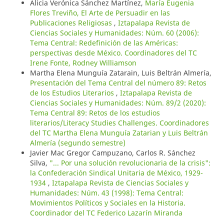
Alicia Verónica Sánchez Martínez,
María Eugenia
Flores Treviño, El Arte de Persuadir en las
Publicaciones Religiosas
,
Iztapalapa Revista de
Ciencias Sociales y Humanidades: Núm. 60 (2006):
Tema Central: Redefinición de las Américas:
perspectivas desde México. Coordinadores del TC
Irene Fonte, Rodney Williamson
Martha Elena Munguía Zatarain, Luis Beltrán Almería,
Presentación del Tema Central del número 89: Retos
de los Estudios Literarios
,
Iztapalapa Revista de
Ciencias Sociales y Humanidades: Núm. 89/2 (2020):
Tema Central 89: Retos de los estudios
literarios/Literacy Studies Challenges. Coordinadores
del TC Martha Elena Munguía Zatarian y Luis Beltrán
Almería (segundo semestre)
Javier Mac Gregor Campuzano, Carlos R. Sánchez
Silva,
"... Por una solución revolucionaria de la crisis":
la Confederación Sindical Unitaria de México, 1929-
1934
,
Iztapalapa Revista de Ciencias Sociales y
Humanidades: Núm. 43 (1998): Tema Central:
Movimientos Políticos y Sociales en la Historia.
Coordinador del TC Federico Lazarín Miranda