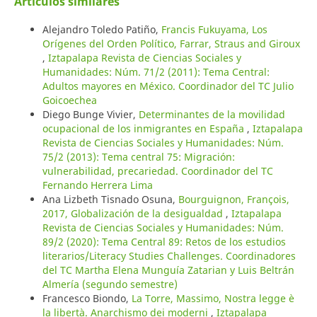
Artículos similares
Alejandro Toledo Patiño,
Francis Fukuyama, Los
Orígenes del Orden Político, Farrar, Straus and Giroux
,
Iztapalapa Revista de Ciencias Sociales y
Humanidades: Núm. 71/2 (2011): Tema Central:
Adultos mayores en México. Coordinador del TC Julio
Goicoechea
Diego Bunge Vivier,
Determinantes de la movilidad
ocupacional de los inmigrantes en España
,
Iztapalapa
Revista de Ciencias Sociales y Humanidades: Núm.
75/2 (2013): Tema central 75: Migración:
vulnerabilidad, precariedad. Coordinador del TC
Fernando Herrera Lima
Ana Lizbeth Tisnado Osuna,
Bourguignon, François,
2017, Globalización de la desigualdad
,
Iztapalapa
Revista de Ciencias Sociales y Humanidades: Núm.
89/2 (2020): Tema Central 89: Retos de los estudios
literarios/Literacy Studies Challenges. Coordinadores
del TC Martha Elena Munguía Zatarian y Luis Beltrán
Almería (segundo semestre)
Francesco Biondo,
La Torre, Massimo, Nostra legge è
la libertà. Anarchismo dei moderni
,
Iztapalapa