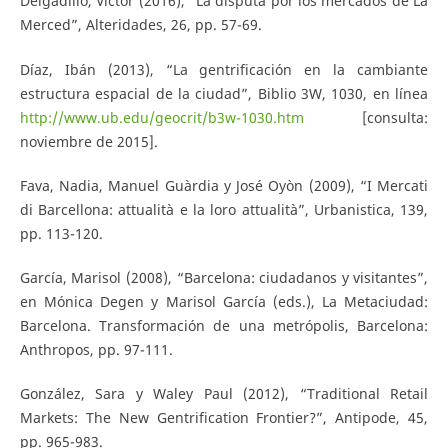
Delgadillo, Víctor (2016), “La disputa por los mercados de La
Merced”, Alteridades, 26, pp. 57-69.
Díaz, Ibán (2013), “La gentrificación en la cambiante
estructura espacial de la ciudad”, Biblio 3W, 1030, en línea
http://www.ub.edu/geocrit/b3w-1030.htm
[consulta:
noviembre de 2015].
Fava, Nadia, Manuel Guàrdia y José Oyòn (2009), “I Mercati
di Barcellona: attualità e la loro attualità”, Urbanistica, 139,
pp. 113-120.
García, Marisol (2008), “Barcelona: ciudadanos y visitantes”,
en Mónica Degen y Marisol García (eds.), La Metaciudad:
Barcelona. Transformación de una metrópolis, Barcelona:
Anthropos, pp. 97-111.
González, Sara y Waley Paul (2012), “Traditional Retail
Markets: The New Gentrification Frontier?”, Antipode, 45,
pp. 965-983.