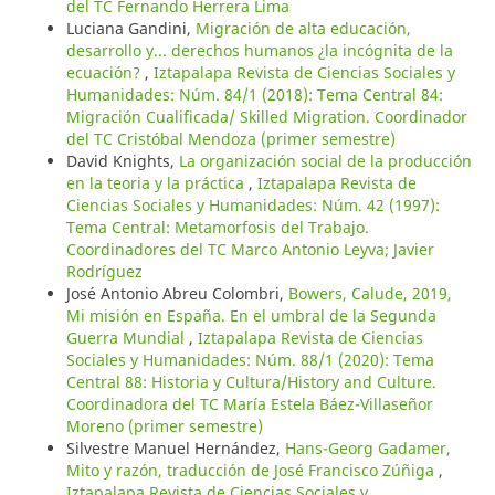
del TC Fernando Herrera Lima
Luciana Gandini,
Migración de alta educación,
desarrollo y... derechos humanos ¿la incógnita de la
ecuación?
,
Iztapalapa Revista de Ciencias Sociales y
Humanidades: Núm. 84/1 (2018): Tema Central 84:
Migración Cualificada/ Skilled Migration. Coordinador
del TC Cristóbal Mendoza (primer semestre)
David Knights,
La organización social de la producción
en la teoria y la práctica
,
Iztapalapa Revista de
Ciencias Sociales y Humanidades: Núm. 42 (1997):
Tema Central: Metamorfosis del Trabajo.
Coordinadores del TC Marco Antonio Leyva; Javier
Rodríguez
José Antonio Abreu Colombri,
Bowers, Calude, 2019,
Mi misión en España. En el umbral de la Segunda
Guerra Mundial
,
Iztapalapa Revista de Ciencias
Sociales y Humanidades: Núm. 88/1 (2020): Tema
Central 88: Historia y Cultura/History and Culture.
Coordinadora del TC María Estela Báez-Villaseñor
Moreno (primer semestre)
Silvestre Manuel Hernández,
Hans-Georg Gadamer,
Mito y razón, traducción de José Francisco Zúñiga
,
Iztapalapa Revista de Ciencias Sociales y