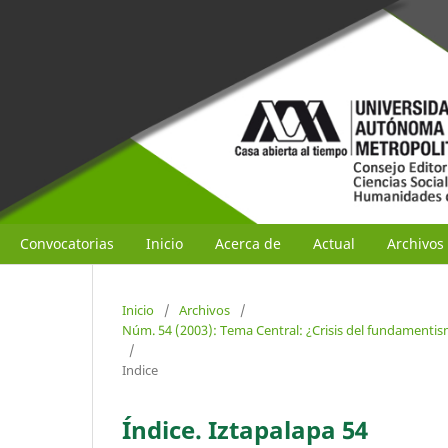
Convocatorias
Inicio
Acerca de
Actual
Archivos
Inicio
/
Archivos
/
Núm. 54 (2003): Tema Central: ¿Crisis del fundament
/
Indice
Índice. Iztapalapa 54