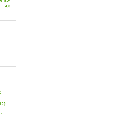
ento-
 4.0
:
12):
):