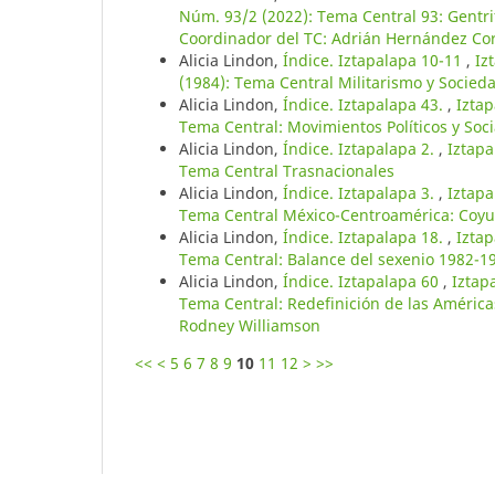
Núm. 93/2 (2022): Tema Central 93: Gentri
Coordinador del TC: Adrián Hernández Co
Alicia Lindon,
Índice. Iztapalapa 10-11
,
Iz
(1984): Tema Central Militarismo y Socied
Alicia Lindon,
Índice. Iztapalapa 43.
,
Iztap
Tema Central: Movimientos Políticos y Soci
Alicia Lindon,
Índice. Iztapalapa 2.
,
Iztapa
Tema Central Trasnacionales
Alicia Lindon,
Índice. Iztapalapa 3.
,
Iztapa
Tema Central México-Centroamérica: Coyu
Alicia Lindon,
Índice. Iztapalapa 18.
,
Iztap
Tema Central: Balance del sexenio 1982-1
Alicia Lindon,
Índice. Iztapalapa 60
,
Iztap
Tema Central: Redefinición de las América
Rodney Williamson
<<
<
5
6
7
8
9
10
11
12
>
>>