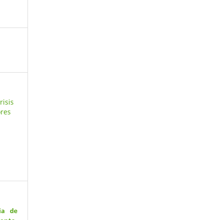
risis
res
,
ia de