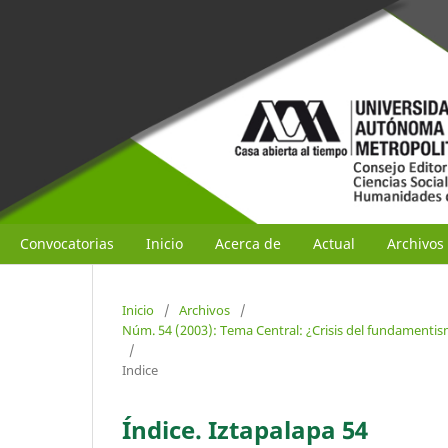
Convocatorias
Inicio
Acerca de
Actual
Archivos
Inicio
/
Archivos
/
Núm. 54 (2003): Tema Central: ¿Crisis del fundament
/
Indice
Índice. Iztapalapa 54