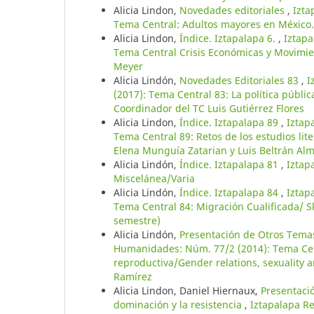
Alicia Lindon,
Novedades editoriales
,
Izta
Tema Central: Adultos mayores en México.
Alicia Lindon,
Índice. Iztapalapa 6.
,
Iztapa
Tema Central Crisis Económicas y Movimien
Meyer
Alicia Lindón,
Novedades Editoriales 83
,
I
(2017): Tema Central 83: La política públi
Coordinador del TC Luis Gutiérrez Flores
Alicia Lindon,
Índice. Iztapalapa 89
,
Iztap
Tema Central 89: Retos de los estudios lit
Elena Munguía Zatarian y Luis Beltrán Al
Alicia Lindón,
Índice. Iztapalapa 81
,
Iztap
Miscelánea/Varia
Alicia Lindón,
Índice. Iztapalapa 84
,
Iztap
Tema Central 84: Migración Cualificada/ S
semestre)
Alicia Lindón,
Presentación de Otros Tem
Humanidades: Núm. 77/2 (2014): Tema Cent
reproductiva/Gender relations, sexuality 
Ramírez
Alicia Lindon, Daniel Hiernaux,
Presentaci
dominación y la resistencia
,
Iztapalapa Re