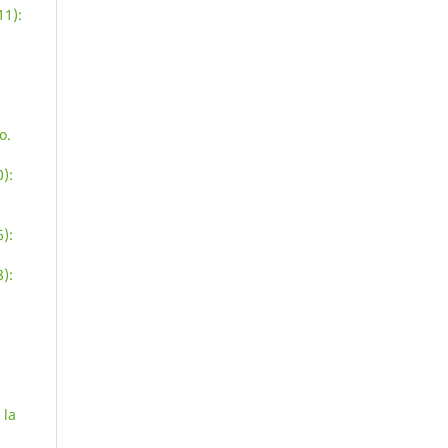
11):
o.
):
):
):
 la