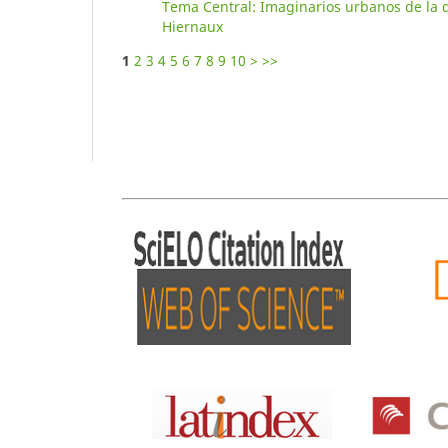
Tema Central: Imaginarios urbanos de la d
Hiernaux
1
2
3
4
5
6
7
8
9
10
>
>>