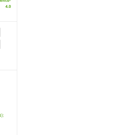
ento-
 4.0
):