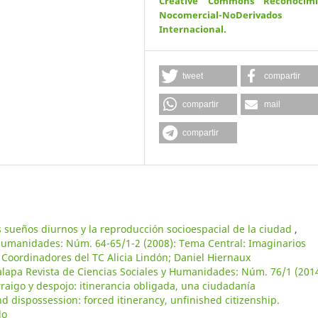
Creative Commons Reconocimi
Nocomercial-NoDerivados
Internacional
.
tweet
compartir
compartir
mail
compartir
s sueños diurnos y la reproducción socioespacial de la ciudad
,
 Humanidades: Núm. 64-65/1-2 (2008): Tema Central: Imaginarios
 Coordinadores del TC Alicia Lindón; Daniel Hiernaux
alapa Revista de Ciencias Sociales y Humanidades: Núm. 76/1 (2014
raigo y despojo: itinerancia obligada, una ciudadanía
 dispossession: forced itinerancy, unfinished citizenship.
do