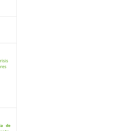
risis
res
,
ia de