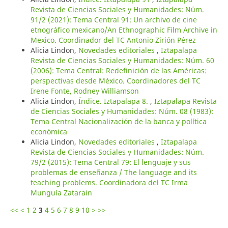
Revista de Ciencias Sociales y Humanidades: Núm.
91/2 (2021): Tema Central 91: Un archivo de cine
etnográfico mexicano/An Ethnographic Film Archive in
Mexico. Coordinador del TC Antonio Zirión Pérez
Alicia Lindon,
Novedades editoriales
,
Iztapalapa
Revista de Ciencias Sociales y Humanidades: Núm. 60
(2006): Tema Central: Redefinición de las Américas:
perspectivas desde México. Coordinadores del TC
Irene Fonte, Rodney Williamson
Alicia Lindon,
Índice. Iztapalapa 8.
,
Iztapalapa Revista
de Ciencias Sociales y Humanidades: Núm. 08 (1983):
Tema Central Nacionalización de la banca y política
económica
Alicia Lindon,
Novedades editoriales
,
Iztapalapa
Revista de Ciencias Sociales y Humanidades: Núm.
79/2 (2015): Tema Central 79: El lenguaje y sus
problemas de enseñanza / The language and its
teaching problems. Coordinadora del TC Irma
Munguía Zatarain
<<
<
1
2
3
4
5
6
7
8
9
10
>
>>