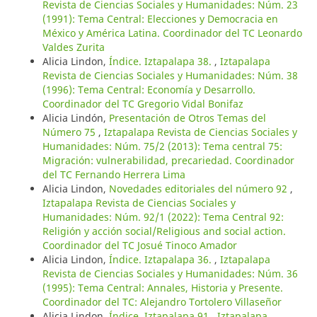
Revista de Ciencias Sociales y Humanidades: Núm. 23
(1991): Tema Central: Elecciones y Democracia en
México y América Latina. Coordinador del TC Leonardo
Valdes Zurita
Alicia Lindon,
Índice. Iztapalapa 38.
,
Iztapalapa
Revista de Ciencias Sociales y Humanidades: Núm. 38
(1996): Tema Central: Economía y Desarrollo.
Coordinador del TC Gregorio Vidal Bonifaz
Alicia Lindón,
Presentación de Otros Temas del
Número 75
,
Iztapalapa Revista de Ciencias Sociales y
Humanidades: Núm. 75/2 (2013): Tema central 75:
Migración: vulnerabilidad, precariedad. Coordinador
del TC Fernando Herrera Lima
Alicia Lindon,
Novedades editoriales del número 92
,
Iztapalapa Revista de Ciencias Sociales y
Humanidades: Núm. 92/1 (2022): Tema Central 92:
Religión y acción social/Religious and social action.
Coordinador del TC Josué Tinoco Amador
Alicia Lindon,
Índice. Iztapalapa 36.
,
Iztapalapa
Revista de Ciencias Sociales y Humanidades: Núm. 36
(1995): Tema Central: Annales, Historia y Presente.
Coordinador del TC: Alejandro Tortolero Villaseñor
Alicia Lindon,
Índice. Iztapalapa 91
,
Iztapalapa