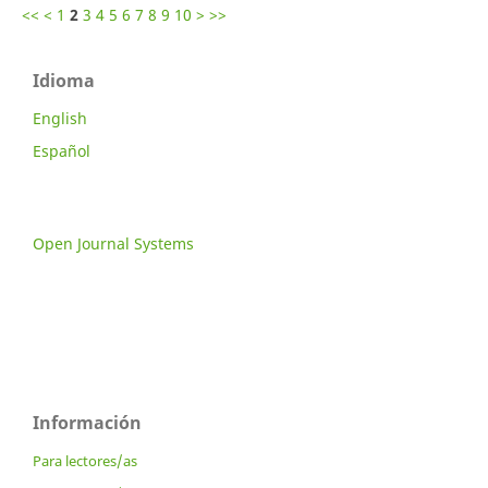
<<
<
1
2
3
4
5
6
7
8
9
10
>
>>
Idioma
English
Español
Open Journal Systems
Información
Para lectores/as