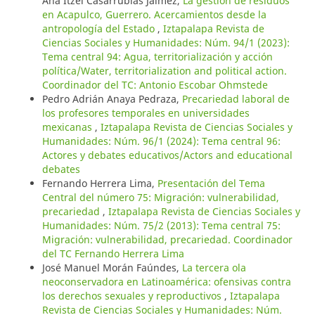
Ana Itzel Casarrubias Jáimez,
La gestión de residuos
en Acapulco, Guerrero. Acercamientos desde la
antropología del Estado
,
Iztapalapa Revista de
Ciencias Sociales y Humanidades: Núm. 94/1 (2023):
Tema central 94: Agua, territorialización y acción
política/Water, territorialization and political action.
Coordinador del TC: Antonio Escobar Ohmstede
Pedro Adrián Anaya Pedraza,
Precariedad laboral de
los profesores temporales en universidades
mexicanas
,
Iztapalapa Revista de Ciencias Sociales y
Humanidades: Núm. 96/1 (2024): Tema central 96:
Actores y debates educativos/Actors and educational
debates
Fernando Herrera Lima,
Presentación del Tema
Central del número 75: Migración: vulnerabilidad,
precariedad
,
Iztapalapa Revista de Ciencias Sociales y
Humanidades: Núm. 75/2 (2013): Tema central 75:
Migración: vulnerabilidad, precariedad. Coordinador
del TC Fernando Herrera Lima
José Manuel Morán Faúndes,
La tercera ola
neoconservadora en Latinoamérica: ofensivas contra
los derechos sexuales y reproductivos
,
Iztapalapa
Revista de Ciencias Sociales y Humanidades: Núm.