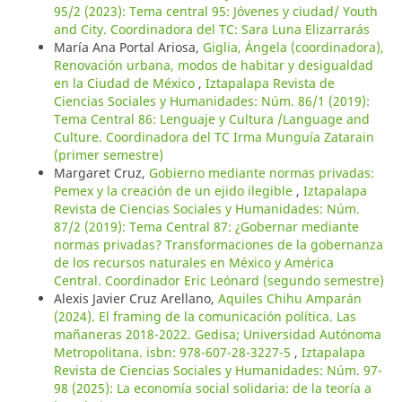
95/2 (2023): Tema central 95: Jóvenes y ciudad/ Youth
and City. Coordinadora del TC: Sara Luna Elizarrarás
María Ana Portal Ariosa,
Giglia, Ángela (coordinadora),
Renovación urbana, modos de habitar y desigualdad
en la Ciudad de México
,
Iztapalapa Revista de
Ciencias Sociales y Humanidades: Núm. 86/1 (2019):
Tema Central 86: Lenguaje y Cultura /Language and
Culture. Coordinadora del TC Irma Munguía Zatarain
(primer semestre)
Margaret Cruz,
Gobierno mediante normas privadas:
Pemex y la creación de un ejido ilegible
,
Iztapalapa
Revista de Ciencias Sociales y Humanidades: Núm.
87/2 (2019): Tema Central 87: ¿Gobernar mediante
normas privadas? Transformaciones de la gobernanza
de los recursos naturales en México y América
Central. Coordinador Eric Leónard (segundo semestre)
Alexis Javier Cruz Arellano,
Aquiles Chihu Amparán
(2024). El framing de la comunicación política. Las
mañaneras 2018-2022. Gedisa; Universidad Autónoma
Metropolitana. isbn: 978-607-28-3227-5
,
Iztapalapa
Revista de Ciencias Sociales y Humanidades: Núm. 97-
98 (2025): La economía social solidaria: de la teoría a