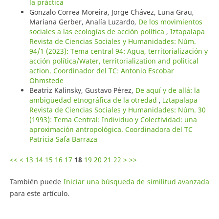
la práctica
Gonzalo Correa Moreira, Jorge Chávez, Luna Grau,
Mariana Gerber, Analía Luzardo,
De los movimientos
sociales a las ecologías de acción política
,
Iztapalapa
Revista de Ciencias Sociales y Humanidades: Núm.
94/1 (2023): Tema central 94: Agua, territorialización y
acción política/Water, territorialization and political
action. Coordinador del TC: Antonio Escobar
Ohmstede
Beatriz Kalinsky, Gustavo Pérez,
De aquí y de allá: la
ambigüedad etnográfica de la otredad
,
Iztapalapa
Revista de Ciencias Sociales y Humanidades: Núm. 30
(1993): Tema Central: Individuo y Colectividad: una
aproximación antropológica. Coordinadora del TC
Patricia Safa Barraza
<<
<
13
14
15
16
17
18
19
20
21
22
>
>>
También puede
Iniciar una búsqueda de similitud avanzada
para este artículo.