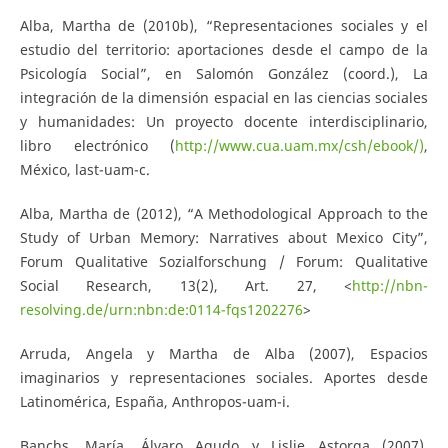
Alba, Martha de (2010b), “Representaciones sociales y el
estudio del territorio: aportaciones desde el campo de la
Psicología Social”, en Salomón González (coord.), La
integración de la dimensión espacial en las ciencias sociales
y humanidades: Un proyecto docente interdisciplinario,
libro electrónico (
http://www.cua.uam.mx/csh/ebook/)
,
México, last-uam-c.
Alba, Martha de (2012), “A Methodological Approach to the
Study of Urban Memory: Narratives about Mexico City”,
Forum Qualitative Sozialforschung / Forum: Qualitative
Social Research, 13(2), Art. 27, <
http://nbn-
resolving.de/urn:nbn:de:0114-fqs1202276
>
Arruda, Angela y Martha de Alba (2007), Espacios
imaginarios y representaciones sociales. Aportes desde
Latinomérica, España, Anthropos-uam-i.
Banchs, María, Álvaro Agudo y Lislie Astorga (2007),