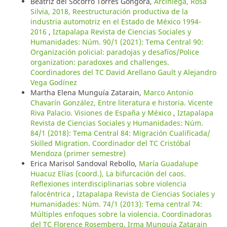
Beatriz del Socorro Torres Góngora,
Arciniega, Rosa
Silvia, 2018, Reestructuración productiva de la
industria automotriz en el Estado de México 1994-
2016
,
Iztapalapa Revista de Ciencias Sociales y
Humanidades: Núm. 90/1 (2021): Tema Central 90:
Organización policial: paradojas y desafíos/Police
organization: paradoxes and challenges.
Coordinadores del TC David Arellano Gault y Alejandro
Vega Godínez
Martha Elena Munguía Zatarain,
Marco Antonio
Chavarín González, Entre literatura e historia. Vicente
Riva Palacio. Visiones de España y México
,
Iztapalapa
Revista de Ciencias Sociales y Humanidades: Núm.
84/1 (2018): Tema Central 84: Migración Cualificada/
Skilled Migration. Coordinador del TC Cristóbal
Mendoza (primer semestre)
Erica Marisol Sandoval Rebollo,
María Guadalupe
Huacuz Elías (coord.), La bifurcación del caos.
Reflexiones interdisciplinarias sobre violencia
falocéntrica
,
Iztapalapa Revista de Ciencias Sociales y
Humanidades: Núm. 74/1 (2013): Tema central 74:
Múltiples enfoques sobre la violencia. Coordinadoras
del TC Florence Rosemberg, Irma Munguía Zatarain