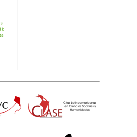
as
1):
ta