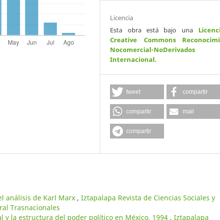
Licencia
Esta obra está bajo una
Licenc
Creative Commons Reconocimi
Nocomercial-NoDerivados
Internacional
.
tweet
compartir
compartir
mail
compartir
el análisis de Karl Marx
,
Iztapalapa Revista de Ciencias Sociales y
al Trasnacionales
al y la estructura del poder político en México, 1994
,
Iztapalapa