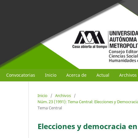
Convocatorias
Inicio
Acerca de
Actual
Archivos
Inicio
/
Archivos
/
Núm. 23 (1991): Tema Central: Elecciones y Democracia
Tema Central
Elecciones y democracia e