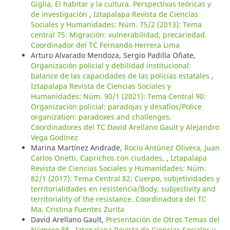
Giglia, El habitar y la cultura. Perspectivas teóricas y
de investigación
,
Iztapalapa Revista de Ciencias
Sociales y Humanidades: Núm. 75/2 (2013): Tema
central 75: Migración: vulnerabilidad, precariedad.
Coordinador del TC Fernando Herrera Lima
Arturo Alvarado Mendoza, Sergio Padilla Oñate,
Organización policial y debilidad institucional:
balance de las capacidades de las policías estatales
,
Iztapalapa Revista de Ciencias Sociales y
Humanidades: Núm. 90/1 (2021): Tema Central 90:
Organización policial: paradojas y desafíos/Police
organization: paradoxes and challenges.
Coordinadores del TC David Arellano Gault y Alejandro
Vega Godínez
Marina Martínez Andrade,
Rocío Antúnez Olivera, Juan
Carlos Onetti. Caprichos con ciudades,
,
Iztapalapa
Revista de Ciencias Sociales y Humanidades: Núm.
82/1 (2017): Tema Central 82: Cuerpo, subjetividades y
territorialidades en resistencia/Body, subjectivity and
territoriality of the resistance. Coordinadora del TC
Ma. Cristina Fuentes Zurita
David Arellano Gault,
Presentación de Otros Temas del
Número 88
,
Iztapalapa Revista de Ciencias Sociales y