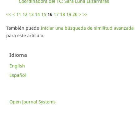
Coordinadora del TC: Sara Luna Elizarrarás
<<
<
11
12
13
14
15
16
17
18
19
20
>
>>
También puede
Iniciar una búsqueda de similitud avanzada
para este artículo.
Idioma
English
Español
Open Journal Systems