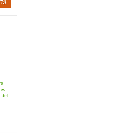
78:
ges
 del