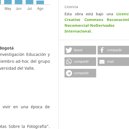
Licencia
Esta obra está bajo una
Licenc
Creative Commons Reconocimi
Nocomercial-NoDerivados
Internacional
.
 Bogotá
tweet
compartir
nvestigación Educación y
miembro ad-hoc del grupo
compartir
mail
ersidad del Valle.
compartir
: vivir en una época de
tas Sobre la Fotografía”.