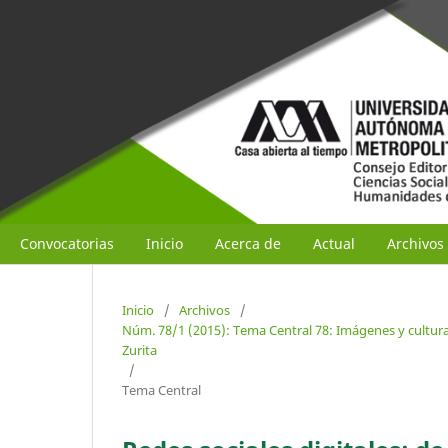
Convocatorias
Inicio
Acerca de
Actual
Archivos
Inicio
/
Archivos
/
Núm. 78/1 (2015): Tema Central 78: Imágenes y cultura 
Zurita
/
Tema Central