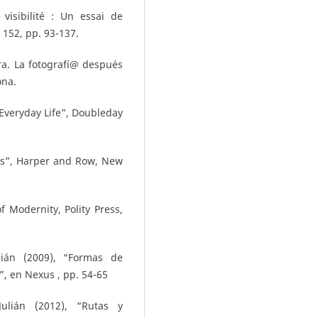
visibilité : Un essai de
 152, pp. 93-137.
ra. La fotografí@ después
ona.
 Everyday Life”, Doubleday
ts”, Harper and Row, New
 Modernity, Polity Press,
ián (2009), “Formas de
, en Nexus , pp. 54-65
ulián (2012), “Rutas y