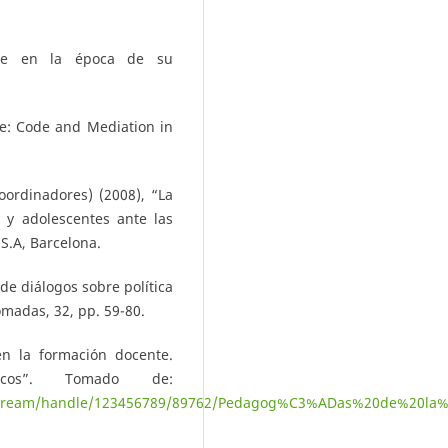
rte en la época de su
re: Code and Mediation in
oordinadores) (2008), “La
 y adolescentes ante las
 S.A, Barcelona.
de diálogos sobre política
madas, 32, pp. 59-80.
en la formación docente.
icos”. Tomado de:
/bitstream/handle/123456789/89762/Pedagog%C3%ADas%20de%20la%