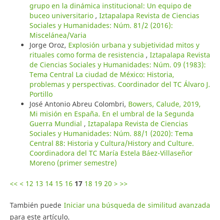
grupo en la dinámica institucional: Un equipo de
buceo universitario
,
Iztapalapa Revista de Ciencias
Sociales y Humanidades: Núm. 81/2 (2016):
Miscelánea/Varia
Jorge Oroz,
Explosión urbana y subjetividad mitos y
rituales como forma de resistencia
,
Iztapalapa Revista
de Ciencias Sociales y Humanidades: Núm. 09 (1983):
Tema Central La ciudad de México: Historia,
problemas y perspectivas. Coordinador del TC Álvaro J.
Portillo
José Antonio Abreu Colombri,
Bowers, Calude, 2019,
Mi misión en España. En el umbral de la Segunda
Guerra Mundial
,
Iztapalapa Revista de Ciencias
Sociales y Humanidades: Núm. 88/1 (2020): Tema
Central 88: Historia y Cultura/History and Culture.
Coordinadora del TC María Estela Báez-Villaseñor
Moreno (primer semestre)
<<
<
12
13
14
15
16
17
18
19
20
>
>>
También puede
Iniciar una búsqueda de similitud avanzada
para este artículo.