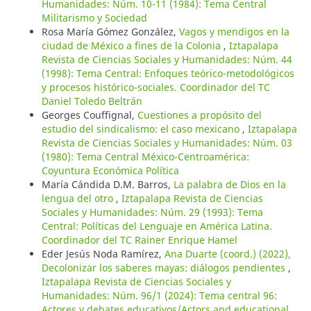
Humanidades: Núm. 10-11 (1984): Tema Central
Militarismo y Sociedad
Rosa María Gómez González,
Vagos y mendigos en la
ciudad de México a fines de la Colonia
,
Iztapalapa
Revista de Ciencias Sociales y Humanidades: Núm. 44
(1998): Tema Central: Enfoques teórico-metodológicos
y procesos histórico-sociales. Coordinador del TC
Daniel Toledo Beltrán
Georges Couffignal,
Cuestiones a propósito del
estudio del sindicalismo: el caso mexicano
,
Iztapalapa
Revista de Ciencias Sociales y Humanidades: Núm. 03
(1980): Tema Central México-Centroamérica:
Coyuntura Económica Política
María Cándida D.M. Barros,
La palabra de Dios en la
lengua del otro
,
Iztapalapa Revista de Ciencias
Sociales y Humanidades: Núm. 29 (1993): Tema
Central: Políticas del Lenguaje en América Latina.
Coordinador del TC Rainer Enrique Hamel
Eder Jesús Noda Ramírez,
Ana Duarte (coord.) (2022),
Decolonizar los saberes mayas: diálogos pendientes
,
Iztapalapa Revista de Ciencias Sociales y
Humanidades: Núm. 96/1 (2024): Tema central 96:
Actores y debates educativos/Actors and educational