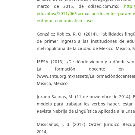
marzo de 2015, de odiseo.com.mx:
http:
educativa/2011/06/formacion-docentes-para-e
enfoque-comunicativo-caso
González Robles, R. O. (2014). Habilidades lingü
de primer ingreso a las instituciones de edu
metropolitana de la ciudad de México. México, 
IEESA. (2013). ¿De dónde vienen y a dónde van
La formación docente en Mé
(www.snte.org.mx/assets/LaFormacióndocente
México, México.
Jurado Salinas, M. (11 de noviembre de 2014).
modelo para trabajar los verbos haber, estar 
Revista Nebrija de Lingüística Aplicada a la Ens
Mexicanos, I. d. (2012). Orden Jurídico. Recu
2014,