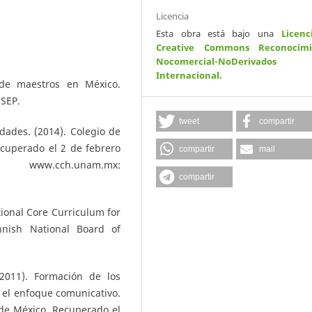
Licencia
Esta obra está bajo una
Licenc
Creative Commons Reconocimi
Nocomercial-NoDerivados
Internacional
.
 de maestros en México.
 SEP.
tweet
compartir
dades. (2014). Colegio de
cuperado el 2 de febrero
compartir
mail
h.unam.mx:
compartir
tional Core Curriculum for
nnish National Board of
2011). Formación de los
 el enfoque comunicativo.
 de México. Recuperado el