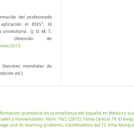
ormación del profesorado
aplicación el EEES". XI
nivesitaria . (J. D. M. T.
ña. Obtenido de
ntos/2013-
/ Données mondiales de
edición ed.)
 formación gramatical en la enseñanza del español en México y su
ociales y Humanidades: Núm. 79/2 (2015): Tema Central 79: El leng
uage and its teaching problems. Coordinadora del TC Irma Mungu