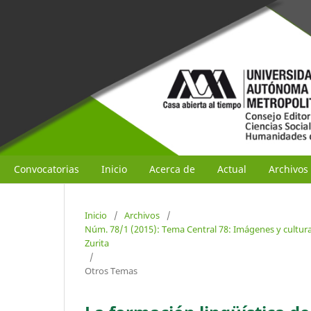
Convocatorias
Inicio
Acerca de
Actual
Archivos
Inicio
/
Archivos
/
Núm. 78/1 (2015): Tema Central 78: Imágenes y cultura 
Zurita
/
Otros Temas