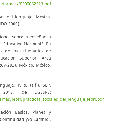
/reformas/IEF05062013.pdf
as del lenguaje. México,
NDO 2000).
iones sobre la enseñanza
 Educativo Nacional". En
as de los estudiantes de
ucación Superior, Área
67-283). México, México,
guaje, P. s. (s.f.). SEP.
2015, de DGESPE:
as/lepri/practicas_sociales_del_lenguaje_lepri.pdf
ación Básica. Planes y
Continuidad y/o Cambio).