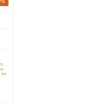
78:
ges
 del