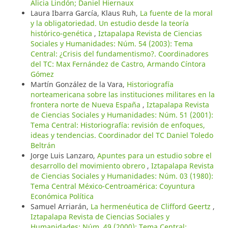
Alicia Lindón; Daniel Hiernaux
Laura Ibarra García, Klaus Ruh,
La fuente de la moral
y la obligatoriedad. Un estudio desde la teoría
histórico-genética
,
Iztapalapa Revista de Ciencias
Sociales y Humanidades: Núm. 54 (2003): Tema
Central: ¿Crisis del fundamentismo?. Coordinadores
del TC: Max Fernández de Castro, Armando Cíntora
Gómez
Martín González de la Vara,
Historiografía
norteamericana sobre las instituciones militares en la
frontera norte de Nueva España
,
Iztapalapa Revista
de Ciencias Sociales y Humanidades: Núm. 51 (2001):
Tema Central: Historiografía: revisión de enfoques,
ideas y tendencias. Coordinador del TC Daniel Toledo
Beltrán
Jorge Luis Lanzaro,
Apuntes para un estudio sobre el
desarrollo del movimiento obrero
,
Iztapalapa Revista
de Ciencias Sociales y Humanidades: Núm. 03 (1980):
Tema Central México-Centroamérica: Coyuntura
Económica Política
Samuel Arriarán,
La hermenéutica de Clifford Geertz
,
Iztapalapa Revista de Ciencias Sociales y
Humanidades: Núm. 49 (2000): Tema Central: