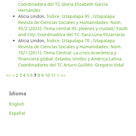
Coordinadora del TC Gloria Elizabeth García
Hernández
Alicia Lindon,
Índice. Iztapalapa 95
,
Iztapalapa
Revista de Ciencias Sociales y Humanidades: Núm.
95/2 (2023): Tema central 95: Jóvenes y ciudad/ Youth
and City. Coordinadora del TC: Sara Luna Elizarrarás
Alicia Lindon,
Índice. Iztapalapa 70
,
Iztapalapa
Revista de Ciencias Sociales y Humanidades: Núm.
70/1 (2011): Tema Central: La crisis económica y
financiera global: Estados Unidos y América Latina.
Coordinadores del TC Arturo Guillén; Gregorio Vidal
<<
<
2
3
4
5
6
7
8
9
10
11
>
>>
Idioma
English
Español