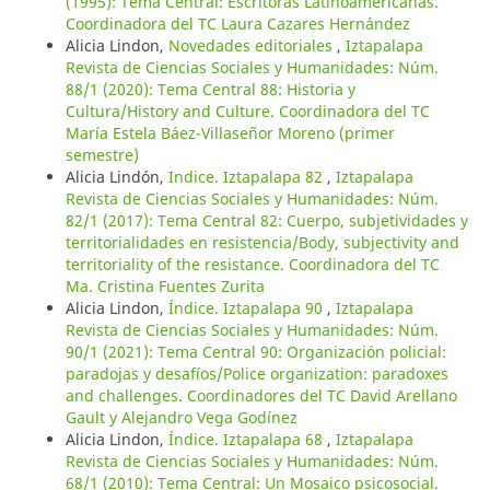
(1995): Tema Central: Escritoras Latinoamericanas.
Coordinadora del TC Laura Cazares Hernández
Alicia Lindon,
Novedades editoriales
,
Iztapalapa
Revista de Ciencias Sociales y Humanidades: Núm.
88/1 (2020): Tema Central 88: Historia y
Cultura/History and Culture. Coordinadora del TC
María Estela Báez-Villaseñor Moreno (primer
semestre)
Alicia Lindón,
Indice. Iztapalapa 82
,
Iztapalapa
Revista de Ciencias Sociales y Humanidades: Núm.
82/1 (2017): Tema Central 82: Cuerpo, subjetividades y
territorialidades en resistencia/Body, subjectivity and
territoriality of the resistance. Coordinadora del TC
Ma. Cristina Fuentes Zurita
Alicia Lindon,
Índice. Iztapalapa 90
,
Iztapalapa
Revista de Ciencias Sociales y Humanidades: Núm.
90/1 (2021): Tema Central 90: Organización policial:
paradojas y desafíos/Police organization: paradoxes
and challenges. Coordinadores del TC David Arellano
Gault y Alejandro Vega Godínez
Alicia Lindon,
Índice. Iztapalapa 68
,
Iztapalapa
Revista de Ciencias Sociales y Humanidades: Núm.
68/1 (2010): Tema Central: Un Mosaico psicosocial.