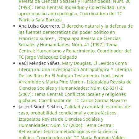
Revista de Ciencias Sociales y Humanidades: Núm. 30
(1993): Tema Central: Individuo y Colectividad: una
aproximación antropológica. Coordinadora del TC
Patricia Safa Barraza
Ana Luisa Guerrero,
El derecho natural y la defensa de
las fuentes democráticas del poder político en
Francisco Suárez
,
Iztapalapa Revista de Ciencias
Sociales y Humanidades: Núm. 41 (1997): Tema
Central: Humanismo y Renacimiento. Coordinador del
TC Jorge Velázquez Delgado
Raúl Méndez Yáñez,
Mary Douglas, El Levítico Como
Literatura. Una Investigación Antropológica Y Literaria
De Los Ritos En El Antiguo Testamento, trad. Javier
Arrambide y Marta Pino Moren
,
Iztapalapa Revista de
Ciencias Sociales y Humanidades: Núm. 62-63/1-2
(2007): Tema Central: Conflictos locales y religiones
globales. Coordinador del TC Carlos Garma Navarro
Jasjeet Singh Sekhon,
Calidad y cantidad: estudios de
caso, probabilidad condicional y contrafácticos
,
Iztapalapa Revista de Ciencias Sociales y
Humanidades: Núm. 57 (2004): Tema Central:
Reflexiones teórico-metodológicas en la ciencia
política. Coordinadora del TC María Eugenia Valdes