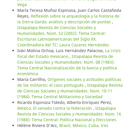
Vega
María Teresa Muñoz Espinosa, Juan Carlos Castañeda
Reyes,
Reflexión sobre la arqueología y la historia de
la Sierra Gorda: análisis y descripción de puntas
,
Iztapalapa Revista de Ciencias Sociales y
Humanidades: Núm. 52 (2002): Tema Central:
Escrituras Latinoamericanas del Siglo XX.
Coordinadora del TC: Laura Cazares Hernández
Iván Molina Ochoa, Luis Hernández Palacios,
La crisis
fiscal del Estado mexicano
,
Iztapalapa Revista de
Ciencias Sociales y Humanidades: Núm. 08 (1983):
Tema Central Nacionalización de la banca y política
económica
María Carrilho,
Orígenes sociales y actitudes políticas
de los militares: el caso portugués
,
Iztapalapa Revista
de Ciencias Sociales y Humanidades: Núm. 10-11
(1984): Tema Central Militarismo y Sociedad
Ricardo Espinoza Toledo, Alberto Enríquez Pérez,
México. El senado contra la federación
,
Iztapalapa
Revista de Ciencias Sociales y Humanidades: Núm. 16
(1988): Tema Central: Política Nacional y Elecciones
Hélène Riviere D'Arc,
Brasil, México, Cuba, tres